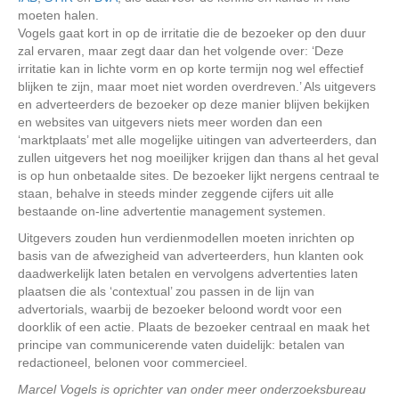
moeten halen.
Vogels gaat kort in op de irritatie die de bezoeker op den duur
zal ervaren, maar zegt daar dan het volgende over: ‘Deze
irritatie kan in lichte vorm en op korte termijn nog wel effectief
blijken te zijn, maar moet niet worden overdreven.’ Als uitgevers
en adverteerders de bezoeker op deze manier blijven bekijken
en websites van uitgevers niets meer worden dan een
‘marktplaats’ met alle mogelijke uitingen van adverteerders, dan
zullen uitgevers het nog moeilijker krijgen dan thans al het geval
is op hun onbetaalde sites. De bezoeker lijkt nergens centraal te
staan, behalve in steeds minder zeggende cijfers uit alle
bestaande on-line advertentie management systemen.
Uitgevers zouden hun verdienmodellen moeten inrichten op
basis van de afwezigheid van adverteerders, hun klanten ook
daadwerkelijk laten betalen en vervolgens advertenties laten
plaatsen die als ‘contextual’ zou passen in de lijn van
advertorials, waarbij de bezoeker beloond wordt voor een
doorklik of een actie. Plaats de bezoeker centraal en maak het
principe van communicerende vaten duidelijk: betalen van
redactioneel, belonen voor commercieel.
Marcel Vogels is oprichter van onder meer onderzoeksbureau