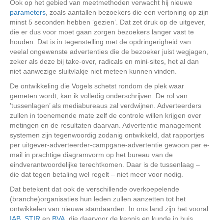
Ook op het gebied van meetmethoden verwacht hij nieuwe
parameters
, zoals aantallen bezoekers die een vertoning op zijn
minst 5 seconden hebben ‘gezien’. Dat zet druk op de uitgever,
die er dus voor moet gaan zorgen bezoekers langer vast te
houden. Dat is in tegenstelling met de opdringerigheid van
veelal ongewenste advertenties die de bezoeker juist wegjagen,
zeker als deze bij take-over, radicals en mini-sites, het al dan
niet aanwezige sluitvlakje niet meteen kunnen vinden.
De ontwikkeling die Vogels schetst rondom de plek waar
gemeten wordt, kan ik volledig onderschrijven. De rol van
’tussenlagen’ als mediabureaus zal verdwijnen. Adverteerders
zullen in toenemende mate zelf de controle willen krijgen over
metingen en de resultaten daarvan. Advertentie management
systemen zijn tegenwoordig zodanig ontwikkeld, dat rapportjes
per uitgever-adverteerder-campgane-advertentie gewoon per e-
mail in prachtige diagramvorm op het bureau van de
eindverantwoordelijke terechtkomen. Daar is de tussenlaag –
die dat tegen betaling wel regelt – niet meer voor nodig.
Dat betekent dat ook de verschillende overkoepelende
(branche)organisaties hun leden zullen aanzetten tot het
ontwikkelen van nieuwe standaarden. In ons land zijn het vooral
IAB
,
STIR
en
BVA
, die daarvoor de kennis en kunde in huis