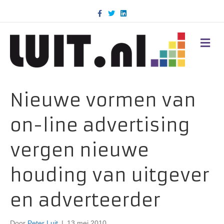
F
T
L
a
w
i
c
i
n
e
t
k
b
t
e
M
o
e
d
E
o
r
i
N
k
n
U
Nieuwe vormen van
on-line advertising
vergen nieuwe
houding van uitgever
en adverteerder
Door
Peter Luit
|
13 mei 2010