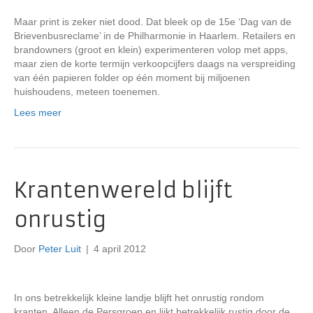
Maar print is zeker niet dood. Dat bleek op de 15e ‘Dag van de
Brievenbusreclame’ in de Philharmonie in Haarlem. Retailers en
brandowners (groot en klein) experimenteren volop met apps,
maar zien de korte termijn verkoopcijfers daags na verspreiding
van één papieren folder op één moment bij miljoenen
huishoudens, meteen toenemen.
Lees meer
Krantenwereld blijft
onrustig
Door
Peter Luit
|
4 april 2012
In ons betrekkelijk kleine landje blijft het onrustig rondom
kranten. Alleen de Persgroep en lijkt betrekkelijk rustig door de