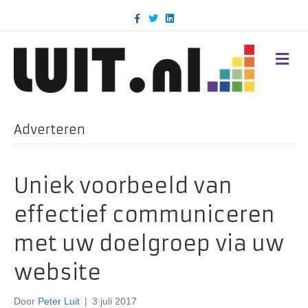
F
T
L
a
w
i
c
i
n
e
t
k
b
t
e
M
o
e
d
E
o
r
i
N
k
n
U
Adverteren
Uniek voorbeeld van
effectief communiceren
met uw doelgroep via uw
website
Door
Peter Luit
|
3 juli 2017