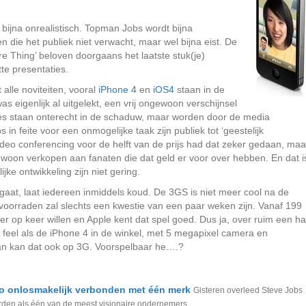
ijna onrealistisch. Topman Jobs wordt bijna
 die het publiek niet verwacht, maar wel bijna eist. De
e Thing’ beloven doorgaans het laatste stuk(je)
tte presentaties.
alle noviteiten, vooral
iPhone 4
en
iOS4
staan in de
s eigenlijk al uitgelekt, een vrij ongewoon verschijnsel
jes staan onterecht in de schaduw, maar worden door de media
in feite voor een onmogelijke taak zijn publiek tot ‘geestelijk
deo conferencing voor de helft van de prijs had dat zeker gedaan, maa
ewoon verkopen aan fanaten die dat geld er voor over hebben. En dat i
jke ontwikkeling zijn niet gering.
gaat, laat iedereen inmiddels koud. De 3GS is niet meer cool na de
oorraden zal slechts een kwestie van een paar weken zijn. Vanaf 199
er op keer willen en Apple kent dat spel goed. Dus ja, over ruim een ha
& feel als de iPhone 4 in de winkel, met 5 megapixel camera en
 dan kan dat ook op 3G. Voorspelbaar he….?
o onlosmakelijk verbonden met één merk
Gisteren overleed Steve Jobs
worden als één van de meest visionaire ondernemers...