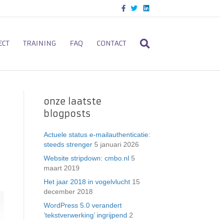
F
T
L
a
w
i
c
i
n
e
t
k
b
t
e
o
e
d
ECT
TRAINING
FAQ
CONTACT
o
r
i
k
n
onze laatste
blogposts
Actuele status e-mailauthenticatie:
steeds strenger
5 januari 2026
Website stripdown: cmbo.nl
5
maart 2019
Het jaar 2018 in vogelvlucht
15
december 2018
WordPress 5.0 verandert
’tekstverwerking’ ingrijpend
2