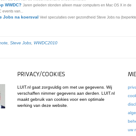
n op WWDC?
Jaren geleden stonden alleen maar computers en Mac OS X in de
 events van...
e Jobs na koersval
Veel speculaties over gezondheid Steve Jobs na (beperkt
note
,
Steve Jobs
,
WWDC2010
PRIVACY/COOKIES
ME
LUIT.nl gaat zorgvuldig om met uw gegevens. Wij
priv
verschaffen nimmer gegevens aan derden. LUIT.nl
coo
maakt gebruik van cookies voor een optimale
disc
werking van deze website.
alg
beh
uw 