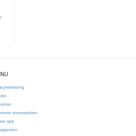
e)
NU
acyverklaring
kies
laimer
emene voorwaarden
eer app
rapporten