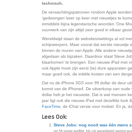
technisch.
De verwachtingspatronen rondom Apple worden b
‘gedwongen’ keer op keer met nieuwtjes te komen
inmiddels bijna legendarische woorden ‘One Mor
vuurwerk van zijn altijd zeer goed in elkaar geze
Wereldwijd staan de websites/weblogs al vol met 
schijnwerpers. Maar vooral dat eerste nieuwtje wa
binnen de muren van Apple. Alle andere nieuwt
afgedaan als bijzaken. Daardoor staat Steve Jobs 
klaarkomen’ te brengen. Een nieuwe iPad met vi
ook Apple moet zijn eerst (te) dure apparaten g
maar goed ook, de initiële kosten van een dergeli
Dat nu de iPhone 3GS voor 99 dollar de deur uit
komst van de iPhone4. De uitverkoop van oude v
dollar heb je het nieuwste. Dat is wat mensen ke
jaar ligt ook die nieuwe iPad met dezelfde look 
FaceTime
, de iChat versie voor mobiel. En ja,
Lees Ook:
Steve Jobs: nog nooit was één mens z
op 56 jarige leeftijd. Hij zal wereldwijd gemist 