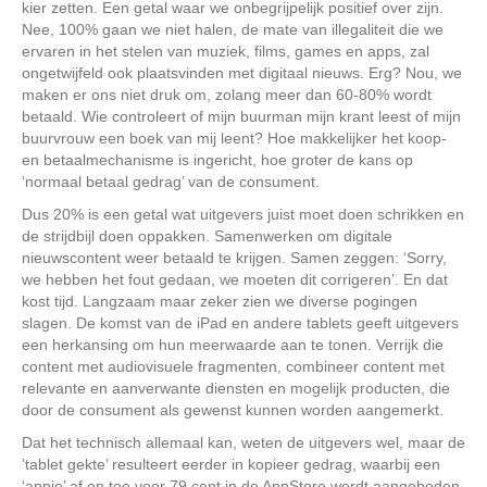
kier zetten. Een getal waar we onbegrijpelijk positief over zijn.
Nee, 100% gaan we niet halen, de mate van illegaliteit die we
ervaren in het stelen van muziek, films, games en apps, zal
ongetwijfeld ook plaatsvinden met digitaal nieuws. Erg? Nou, we
maken er ons niet druk om, zolang meer dan 60-80% wordt
betaald. Wie controleert of mijn buurman mijn krant leest of mijn
buurvrouw een boek van mij leent? Hoe makkelijker het koop-
en betaalmechanisme is ingericht, hoe groter de kans op
‘normaal betaal gedrag’ van de consument.
Dus 20% is een getal wat uitgevers juist moet doen schrikken en
de strijdbijl doen oppakken. Samenwerken om digitale
nieuwscontent weer betaald te krijgen. Samen zeggen: ‘Sorry,
we hebben het fout gedaan, we moeten dit corrigeren’. En dat
kost tijd. Langzaam maar zeker zien we diverse pogingen
slagen. De komst van de iPad en andere tablets geeft uitgevers
een herkansing om hun meerwaarde aan te tonen. Verrijk die
content met audiovisuele fragmenten, combineer content met
relevante en aanverwante diensten en mogelijk producten, die
door de consument als gewenst kunnen worden aangemerkt.
Dat het technisch allemaal kan, weten de uitgevers wel, maar de
’tablet gekte’ resulteert eerder in kopieer gedrag, waarbij een
‘appje’ af en toe voor 79 cent in de AppStore wordt aangeboden