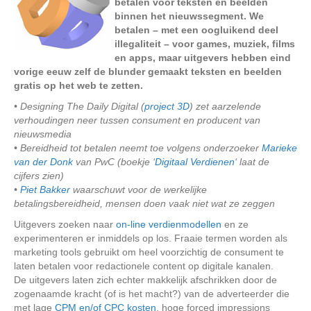
betalen voor teksten en beelden
binnen het nieuwssegment. We
betalen – met een oogluikend deel
illegaliteit – voor games, muziek, films
en apps, maar uitgevers hebben eind
vorige eeuw zelf de blunder gemaakt teksten en beelden
gratis op het web te zetten.
• Designing The Daily Digital (
project 3D
) zet aarzelende
verhoudingen neer tussen consument en producent van
nieuwsmedia
• Bereidheid tot betalen neemt toe volgens onderzoeker
Marieke
van der Donk
van PwC (boekje ‘
Digitaal Verdienen
‘ laat de
cijfers zien)
•
Piet Bakker
waarschuwt voor de werkelijke
betalingsbereidheid, mensen doen vaak niet wat ze zeggen
Uitgevers zoeken naar
on-line verdienmodellen
en ze
experimenteren er inmiddels op los. Fraaie termen worden als
marketing tools gebruikt om heel voorzichtig de consument te
laten betalen voor redactionele content op digitale kanalen.
De uitgevers laten zich echter makkelijk afschrikken door de
zogenaamde kracht (of is het macht?) van de adverteerder die
met lage
CPM en/of CPC kosten
, hoge forced impressions