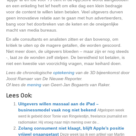
en een enkeling het lef heeft om elke dag een klein bedragje
voor de content te willen laten betalen. Veel uitgevers durven
geen innovatieve relatie aan te gaan met hun adverteerders,
bang voor het doorbreken van de keten en de oneigenlijke
macht van media bureaus.
En alle consultants en analisten zitten er dan bovenop, om
kritiek te uiten op de magere getallen, die worden gescoord.
Niet meer doen, de uitgevers bloeden – maar zijn er nog steeds
-, laat ze de wonden zelf stelpen. De bereidheid tot betalen, is
niet een kwestie van voorzichtig vragen, maar keihard doen.
Lees de chronologische
optekening
van de 3D bijeenkomst door
Joost Ramaer van De Nieuwe Reporter.
Of lees de
mening
van Geert-Jan Bogaerts van Raker.
Lees Ook:
Uitgevers willen massaal aan de iPad –
businessmodel vaak nog niet bekend
Afgelopen week
werd ik gebeld door Tonie van Ringelestijn, freelance journalist en
radiomaker. Hij vroeg naar mijn mening over de...
Zolang consument niet klaagt, blijft Apple’s positie
vrijwel onaangetast
Deze week las ik een artikel van Martin