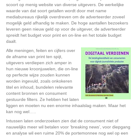
scoort op menig website van diverse uitgevers. De werkelijke
waarde van dat soort getallen wordt door met name
mediabureaus rijkelijk overdreven om de adverteerder zoveel
mogelijk geld afhandig te maken. De hoge aantallen bezoekers
leveren geen nieuw geld op voor de uitgever, de adverteerder
spreidt het budget voor print en on-line en het totale budget
daalt.
Alle meningen, feiten en cijfers over
de afname van print ten spijt,
uitgevers verdiepen zich amper in
hun nieuwe kroonjuwelen, die on-line
op perfecte wijze zouden kunnen
worden ingevuld, zoals onkokeren
titel en inhoud, bundelen relevante
content bronnen en consument
gestuurde filters. Ze hebben het laten
liggen en moeten nu een enorme inhaalslag maken. Maar het
kan nog wel…..
Intussen laten onderzoeken zien dat de consument niet of
nauwelijks meer wil betalen voor ‘breaking news’, voor diepgang
en analyse wil een ruime 20% de portemonnee nog wel op een