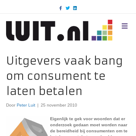
F
T
L
a
w
i
c
i
n
e
t
k
b
t
e
M
o
e
d
E
o
r
i
N
k
n
U
Uitgevers vaak bang
om consument te
laten betalen
Door
Peter Luit
|
25 november 2010
Eigenlijk te gek voor woorden dat er
onderzoek gedaan moet worden naar
de bereidheid bij consumenten om te