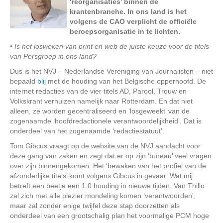
‘reorganisaties’ binnen de
krantenbranche. In ons land is het
volgens de CAO verplicht de officiële
beroepsorganisatie in te lichten.
• Is het losweken van print en web de juiste keuze voor de titels
van Persgroep in ons land?
Dus is het NVJ – Nederlandse Vereniging van Journalisten – niet
bepaald
blij
met de houding van het Belgische opperhoofd. De
internet redacties van de vier titels AD, Parool, Trouw en
Volkskrant verhuizen namelijk naar Rotterdam. En dat niet
alleen, ze worden gecentraliseerd en ‘losgeweekt’ van de
zogenaamde ‘hoofdredactionele verantwoordelijkheid’. Dat is
onderdeel van het zogenaamde ‘redactiestatuut’.
Tom Gibcus vraagt op de website van de NVJ aandacht voor
deze gang van zaken en zegt dat er op zijn ‘bureau’ veel vragen
over zijn binnengekomen. Het ‘bewaken van het profiel van de
afzonderlijke titels’ komt volgens Gibcus in gevaar. Wat mij
betreft een beetje een 1.0 houding in nieuwe tijden. Van Thillo
zal zich met alle plezier mondeling komen ‘verantwoorden’,
maar zal zonder enige twijfel deze stap doorzetten als
onderdeel van een grootschalig plan het voormalige PCM hoge