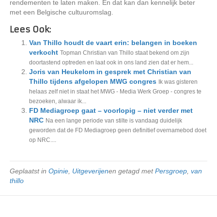
rendementen te laten maken. En dat kan dan kennelijk beter
met een Belgische cultuuromslag.
Lees Ook:
Van Thillo houdt de vaart erin: belangen in boeken
verkocht
Topman Christian van Thillo staat bekend om zijn
doortastend optreden en laat ook in ons land zien dat er hem...
Joris van Heukelom in gesprek met Christian van
Thillo tijdens afgelopen MWG congres
Ik was gisteren
helaas zelf niet in staat het MWG - Media Werk Groep - congres te
bezoeken, alwaar ik...
FD Mediagroep gaat – voorlopig – niet verder met
NRC
Na een lange periode van stilte is vandaag duidelijk
geworden dat de FD Mediagroep geen definitief overnamebod doet
op NRC....
Geplaatst in
Opinie
,
Uitgeverijen
en getagd met
Persgroep
,
van
thillo