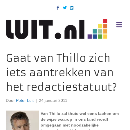
F
T
L
a
w
i
c
i
n
e
t
k
b
t
e
M
o
e
d
E
o
r
i
N
k
n
U
Gaat van Thillo zich
iets aantrekken van
het redactiestatuut?
Door
Peter Luit
|
24 januari 2011
Van Thillo zal thuis wel eens lachen om
de wijze waarop in ons land wordt
omgegaan met noodzakelijke