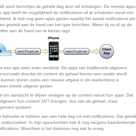
it soort berichtjes de gehele dag door wil ontvangen. De meeste apps
 app heeft de mogelijkheid de notifications uit te schakelen vanaf een
ochtend. Ik heb nog geen apps gezien waarbij het aantal notifications per
rden gesteld aan de hand van het type berichten. Alleen bij
nu.nl
op de
stellen aan de hand van te kiezen tags.
or een app weer even versterkt. De apps van traditionele uitgevers
veroorzaakt doordat de content als geheel binnen een reader wordt
kunnen sturen zodra een nieuwe uitgave in de reader/store is
 geen enkele uitgever gezien.
 wel om aandacht te blijven vestigen op de content vanuit hun apps. Dat
e uitgevers hun content 24/7 brengen, dus niet als geheel, maar
nagement systeem.
behoefte te hebben aan een hele dag vol met notifications. Dat geluid
te onderzoeken. In mijn speurtochten heb ik nog nergens baanbrekende
ifications. Misschien is het daarvoor nog wat te vroeg.