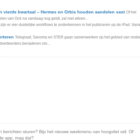
n vierde kwartaal – Hermes en Orbis houden aandelen vast
Of het
n van Océ na vandaag nog geldt, zal niet alleen...
zijn er vier duidelijke workflows te onderkennen in het publiceren op de iPad. Vana
rteren
Telegraaf, Sanoma en STER gaan samenwerken op het gebied van mobi
dverteerders benaderen om...
n
 berichten sturen? Bijv het nieuwe weekmenu van hoogvliet oid. Of
 de app, mag dat?