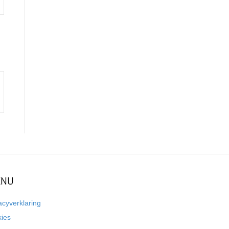
NU
acyverklaring
kies