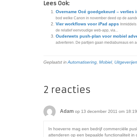
Lees Ook:
Overname Océ goedgekeurd – verlies i
bod welke Canon in november deed op de aandele
Vier workflows voor iPad apps
Inmiddels 
de relatief eenvoudige web-app, via...
Ouderwets push-plan voor mobiel adve
adverteren. De partijen gaan mediabureaus en a
Geplaatst in
Automatisering
,
Mobiel
,
Uitgeverije
2 reacties
Adam
op 13 december 2011 om 18:19
In hoeverre mag een bedrijf commerciële push
attenderen op een bepaalde functionaliteit in