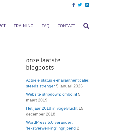
F
T
L
a
w
i
c
i
n
e
t
k
b
t
e
o
e
d
ECT
TRAINING
FAQ
CONTACT
o
r
i
k
n
onze laatste
blogposts
Actuele status e-mailauthenticatie:
steeds strenger
5 januari 2026
Website stripdown: cmbo.nl
5
maart 2019
Het jaar 2018 in vogelvlucht
15
december 2018
WordPress 5.0 verandert
’tekstverwerking’ ingrijpend
2