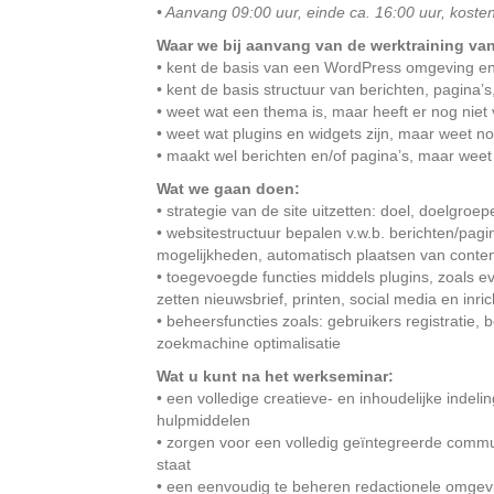
• Aanvang 09:00 uur, einde ca. 16:00 uur, kosten
Waar we bij aanvang van de werktraining van
• kent de basis van een WordPress omgeving en i
• kent de basis structuur van berichten, pagina
• weet wat een thema is, maar heeft er nog niet
• weet wat plugins en widgets zijn, maar weet n
• maakt wel berichten en/of pagina’s, maar weet
Wat we gaan doen:
• strategie van de site uitzetten: doel, doelgr
• websitestructuur bepalen v.w.b. berichten/pagi
mogelijkheden, automatisch plaatsen van conten
• toegevoegde functies middels plugins, zoals 
zetten nieuwsbrief, printen, social media en in
• beheersfuncties zoals: gebruikers registratie,
zoekmachine optimalisatie
Wat u kunt na het werkseminar:
• een volledige creatieve- en inhoudelijke inde
hulpmiddelen
• zorgen voor een volledig geïntegreerde commu
staat
• een eenvoudig te beheren redactionele omgevin