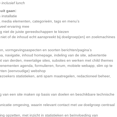
 inclusief lunch
uit gaan:
nstallatie
’s, media elementen, categorieën, tags en menu’s
 veel ervaring mee
og niet de juiste gereedschappen te kiezen
 niet of de inhoud echt aanspreekt bij doelgroep(en) en zoekmachines
oepen, vormgevingsaspecten en soorten berichten/pagina’s
na, navigatie, inhoud homepage, indeling van de site, advertentie
t van derden, meertalige sites, subsites en werken met child themes
evenementen agenda, formulieren, forum, mobiele webapp, slim op te
richten (eenvoudige) webshop
 bezoekers statistieken, anti spam maatregelen, redactioneel beheer,
ling van een site maken op basis van doelen en beschikbare technische
nicatie omgeving, waarin relevant contact met uw doelgroep centraal
g opzetten, met inzicht in statistieken en beïnvloeding van