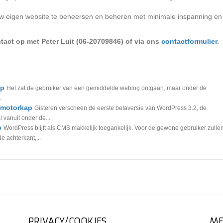
at uw eigen website te beheersen en beheren met minimale inspanning en
tact op met Peter Luit (06-20709846) of via ons
contactformulier
.
ap
Het zal de gebruiker van een gemiddelde weblog ontgaan, maar onder de
.
 motorkap
Gisteren verscheen de eerste betaversie van WordPress 3.2, de
l vanuit onder de...
p
WordPress blijft als CMS makkelijk toegankelijk. Voor de gewone gebruiker zulle
e achterkant,...
PRIVACY/COOKIES
ME