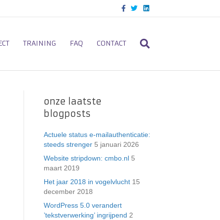
F
T
L
a
w
i
c
i
n
e
t
k
b
t
e
o
e
d
ECT
TRAINING
FAQ
CONTACT
o
r
i
k
n
onze laatste
blogposts
Actuele status e-mailauthenticatie:
steeds strenger
5 januari 2026
Website stripdown: cmbo.nl
5
maart 2019
Het jaar 2018 in vogelvlucht
15
december 2018
WordPress 5.0 verandert
’tekstverwerking’ ingrijpend
2