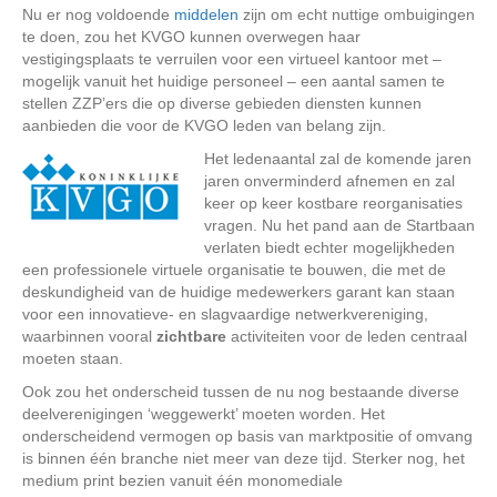
Nu er nog voldoende
middelen
zijn om echt nuttige ombuigingen
te doen, zou het KVGO kunnen overwegen haar
vestigingsplaats te verruilen voor een virtueel kantoor met –
mogelijk vanuit het huidige personeel – een aantal samen te
stellen ZZP’ers die op diverse gebieden diensten kunnen
aanbieden die voor de KVGO leden van belang zijn.
Het ledenaantal zal de komende jaren
jaren onverminderd afnemen en zal
keer op keer kostbare reorganisaties
vragen. Nu het pand aan de Startbaan
verlaten biedt echter mogelijkheden
een professionele virtuele organisatie te bouwen, die met de
deskundigheid van de huidige medewerkers garant kan staan
voor een innovatieve- en slagvaardige netwerkvereniging,
waarbinnen vooral
zichtbare
activiteiten voor de leden centraal
moeten staan.
Ook zou het onderscheid tussen de nu nog bestaande diverse
deelverenigingen ‘weggewerkt’ moeten worden. Het
onderscheidend vermogen op basis van marktpositie of omvang
is binnen één branche niet meer van deze tijd. Sterker nog, het
medium print bezien vanuit één monomediale