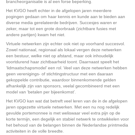
brancheorganisatie is al een forse beperking.
Het KVGO heeft echter in de afgelopen jaren meerdere
pogingen gedaan om haar kennis en kunde aan te bieden aan
diverse media gerelateerde bedrijven. Succesjes waren er
zeker, maar tot een grote doorbraak (zichtbare fusies met
andere partijen) kwam het niet.
Virtuele netwerken zijn echter ook niet op voorhand succesvol.
Zowel nationaal, regionaal als lokaal vergen deze netwerken
een bestuur, welke niet op afstand, maar ook inhoudelijk
voortdurend haar zichtbaarheid toont. Daarnaast speelt het
‘lidmaatschapsmodel’ een rol. Veel van deze netwerken hebben
geen verenigings- of stichtingstructuur met een daaraan
gekoppelde contributie, waardoor binnenkomende gelden
afhankelijk zijn van sponsors, veelal gecombineerd met een
model van ‘betalen per bijeenkomst’.
Het KVGO kan wat dat betreft veel leren van de in de afgelopen
jaren opgezette virtuele netwerken. Met een nu nog redelijk
gevulde portemonnee is met weliswaar veel extra pijn op de
korte termijn, een degelijk en stabiel netwerk te ontwikkelen voor
het behoud van de belangen binnen de Nederlandse printmedia
activiteiten in de volle breedte.