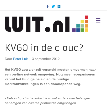
F
T
L
a
w
i
c
i
n
e
t
k
b
t
e
M
o
e
d
E
o
r
i
N
k
n
U
KVGO in de cloud?
Door
Peter Luit
|
3 september 2012
Het KVGO zou zichzelf versneld moeten omvormen naar
een on-line netwerk omgeving. Nog meer reorganiseren
vanuit het huidige beleid en de huidige
marktontwikkelingen is een doodlopende weg.
• Behoud grafische industrie is wat anders dan belangen
behartigen van diverse printmedia omgevingen