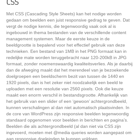
CSS
Met CSS (Cascading Style Sheets) kan het nodige worden
gedaan om beelden een juist responsive gedrag te geven. Dat
vergt de nodige kennis, die tegenwoordig vaak ook al is
ingebouwd in thema bestanden van de verschillende content
management systemen. Maar de eerste keuze in de
beeldgrootte is bepalend voor het effectief gebruik van deze
technieken. Een bestand van 1MB in het PNG formaat kan in
redelijke mate worden teruggebracht naar 120-200kB in JPG
formaat, zonder noemenswaardig kwaliteitsverlies. Als je daarbij
dan de afweging maakt dat het merendeel van je bezoekende
doelgroepen een beeldscherm bezit van tussen de 1440 en
1920 pixels, dan is het zeker niet noodzakelijk een beeld te
uploaden met een resolutie van 2560 pixels. Ook die keuze
maakt een enorm verschil in bestandsgrootte. Afhankelijk van
het gebruik van een slider of een ‘gewoon’ achtergrondbeeld,
kunnen verschalingen al dan niet automatisch plaatsvinden. In
de core van WordPress zijn responsive beelden tegenwoordig
standaard opgenomen voor beelden in berichten en pagina’s.
Beelden die als achtergrondbeeld (al dan niet via CSS zijn
ingevoerd, moeten met @media queries worden aangepast om
aan responsive doeleinden te kunnen voldoen.