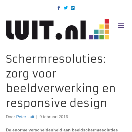
F
T
L
a
w
i
c
i
n
e
t
k
b
t
e
M
o
e
d
E
o
r
i
N
k
n
U
Schermresoluties:
zorg voor
beeldverwerking en
responsive design
Door
Peter Luit
|
9 februari 2016
De enorme verscheidenheid aan beeldschermresoluties