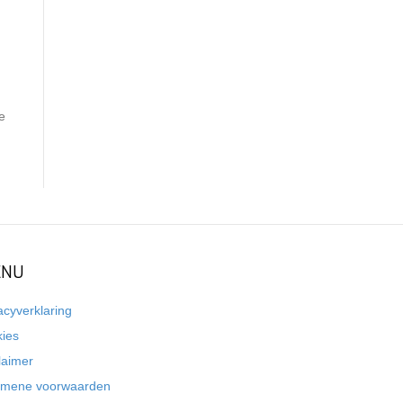
e
NU
acyverklaring
kies
laimer
emene voorwaarden