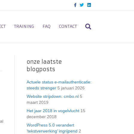
F
T
L
a
w
i
c
i
n
e
t
k
b
t
e
o
e
d
ECT
TRAINING
FAQ
CONTACT
o
r
i
k
n
onze laatste
blogposts
Actuele status e-mailauthenticatie:
steeds strenger
5 januari 2026
Website stripdown: cmbo.nl
5
maart 2019
Het jaar 2018 in vogelvlucht
15
december 2018
al
WordPress 5.0 verandert
’tekstverwerking’ ingrijpend
2