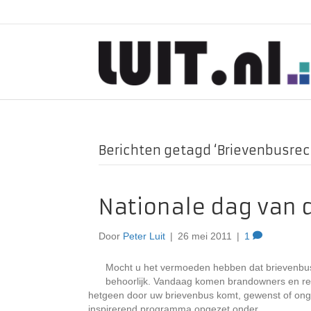
Berichten getagd ‘Brievenbusre
Nationale dag van 
Door
Peter Luit
|
26 mei 2011
|
1
Mocht u het vermoeden hebben dat brievenbusr
behoorlijk. Vandaag komen brandowners en reta
hetgeen door uw brievenbus komt, gewenst of ong
inspirerend programma opgezet onder…