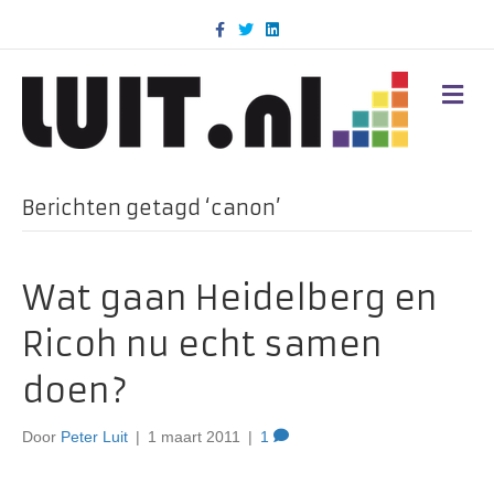
F
T
L
a
w
i
c
i
n
e
t
k
b
t
e
M
o
e
d
E
o
r
i
N
k
n
U
Berichten getagd ‘canon’
Wat gaan Heidelberg en
Ricoh nu echt samen
doen?
Door
Peter Luit
|
1 maart 2011
|
1