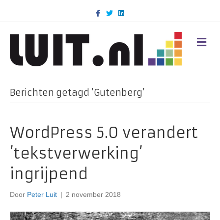
F
T
L
a
w
i
c
i
n
e
t
k
b
t
e
M
o
e
d
E
o
r
i
N
k
n
U
Berichten getagd ‘Gutenberg’
WordPress 5.0 verandert
’tekstverwerking’
ingrijpend
Door
Peter Luit
|
2 november 2018