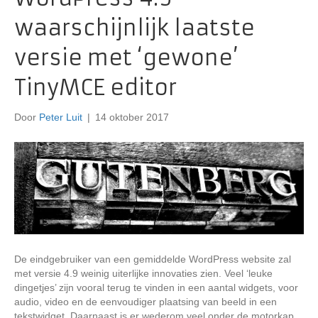
waarschijnlijk laatste
versie met ‘gewone’
TinyMCE editor
Door
Peter Luit
|
14 oktober 2017
De eindgebruiker van een gemiddelde WordPress website zal
met versie 4.9 weinig uiterlijke innovaties zien. Veel ‘leuke
dingetjes’ zijn vooral terug te vinden in een aantal widgets, voor
audio, video en de eenvoudiger plaatsing van beeld in een
tekstwidget. Daarnaast is er wederom veel onder de motorkap