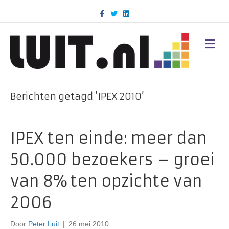
F
T
L
a
w
i
c
i
n
e
t
k
b
t
e
M
o
e
d
E
o
r
i
N
k
n
U
Berichten getagd ‘IPEX 2010’
IPEX ten einde: meer dan
50.000 bezoekers – groei
van 8% ten opzichte van
2006
Door
Peter Luit
|
26 mei 2010