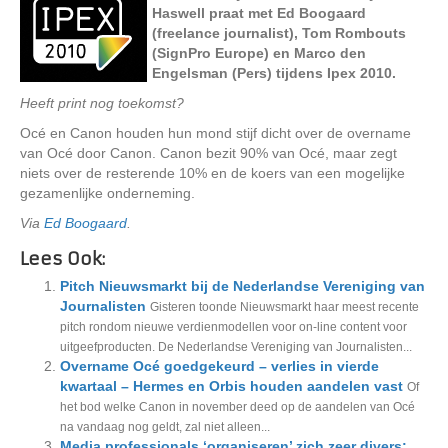
Haswell praat met Ed Boogaard
(freelance journalist), Tom Rombouts
(SignPro Europe) en Marco den
Engelsman (Pers) tijdens Ipex 2010.
Heeft print nog toekomst?
Océ en Canon houden hun mond stijf dicht over de overname
van Océ door Canon. Canon bezit 90% van Océ, maar zegt
niets over de resterende 10% en de koers van een mogelijke
gezamenlijke onderneming.
Via
Ed Boogaard
.
Lees Ook:
Pitch Nieuwsmarkt bij de Nederlandse Vereniging van
Journalisten
Gisteren toonde Nieuwsmarkt haar meest recente
pitch rondom nieuwe verdienmodellen voor on-line content voor
uitgeefproducten. De Nederlandse Vereniging van Journalisten...
Overname Océ goedgekeurd – verlies in vierde
kwartaal – Hermes en Orbis houden aandelen vast
Of
het bod welke Canon in november deed op de aandelen van Océ
na vandaag nog geldt, zal niet alleen...
Media professionals ‘organiseren’ zich zeer divers: