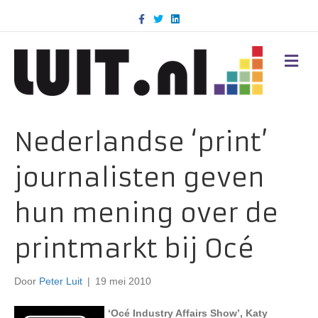
F
T
L
a
w
i
c
i
n
e
t
k
b
t
e
M
o
e
d
E
o
r
i
N
k
n
U
Nederlandse ‘print’
journalisten geven
hun mening over de
printmarkt bij Océ
Door
Peter Luit
|
19 mei 2010
‘Océ Industry Affairs Show’, Katy