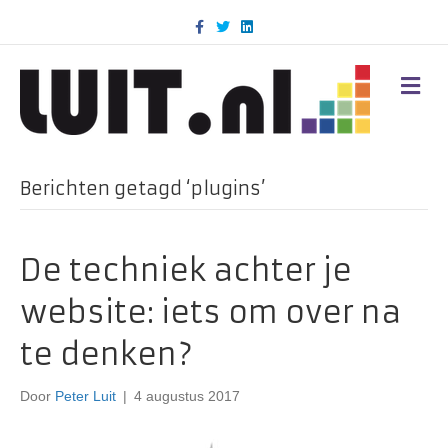
F
T
L
a
w
i
c
i
n
e
t
k
b
t
e
M
o
e
d
E
o
r
i
N
k
n
U
Berichten getagd ‘plugins’
De techniek achter je
website: iets om over na
te denken?
Door
Peter Luit
|
4 augustus 2017