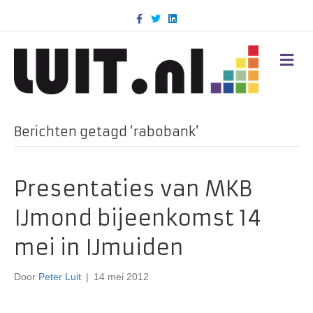
F
T
L
a
w
i
c
i
n
e
t
k
b
t
e
M
o
e
d
E
o
r
i
N
k
n
U
Berichten getagd ‘rabobank’
Presentaties van MKB
IJmond bijeenkomst 14
mei in IJmuiden
Door
Peter Luit
|
14 mei 2012