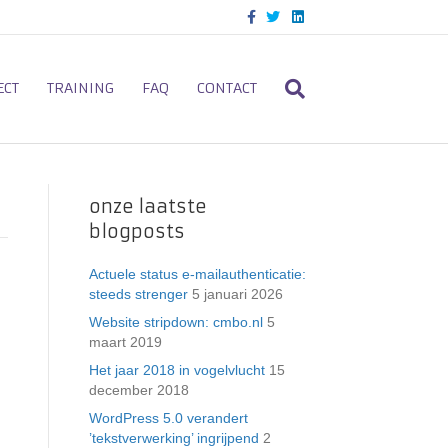
F
T
L
a
w
i
c
i
n
e
t
k
b
t
e
o
e
d
ECT
TRAINING
FAQ
CONTACT
o
r
i
k
n
onze laatste
blogposts
Actuele status e-mailauthenticatie:
steeds strenger
5 januari 2026
Website stripdown: cmbo.nl
5
maart 2019
Het jaar 2018 in vogelvlucht
15
december 2018
WordPress 5.0 verandert
’tekstverwerking’ ingrijpend
2