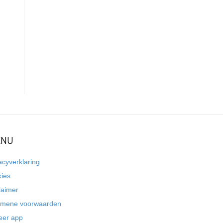
NU
acyverklaring
kies
laimer
emene voorwaarden
eer app