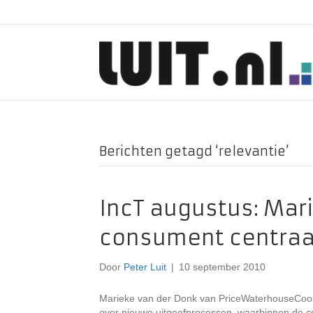
Berichten getagd ‘relevantie’
IncT augustus: Mar
consument centraa
Door
Peter Luit
|
10 september 2010
Marieke van der Donk van PriceWaterhouseCoope
over nieuwe uitgeefprocessen, waarbinnen de co