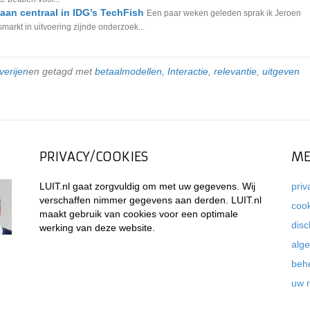
aan centraal in IDG’s TechFish
Een paar weken geleden sprak ik Jeroen
markt in uitvoering zijnde onderzoek...
verijen
en getagd met
betaalmodellen
,
Interactie
,
relevantie
,
uitgeven
PRIVACY/COOKIES
ME
LUIT.nl gaat zorgvuldig om met uw gegevens. Wij
priv
verschaffen nimmer gegevens aan derden. LUIT.nl
coo
maakt gebruik van cookies voor een optimale
disc
werking van deze website.
alg
beh
uw 