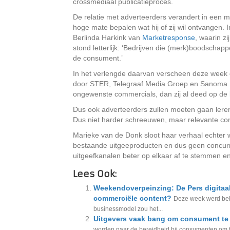
crossmediaal publicatieproces.
De relatie met adverteerders verandert in een m
hoge mate bepalen wat hij of zij wil ontvangen. 
Berlinda Harkink van
Marketresponse
, waarin zi
stond letterlijk: ‘Bedrijven die (merk)boodschap
de consument.’
In het verlengde daarvan verscheen deze week 
door STER, Telegraaf Media Groep en Sanoma. D
ongewenste commercials, dan zij al deed op de 
Dus ook adverteerders zullen moeten gaan lere
Dus niet harder schreeuwen, maar relevante c
Marieke van de Donk sloot haar verhaal echter we
bestaande uitgeeproducten en dus geen concurr
uitgeefkanalen beter op elkaar af te stemmen en
Lees Ook:
Weekendoverpeinzing: De Pers digitaa
commerciële content?
Deze week werd beke
businessmodel zou het...
Uitgevers vaak bang om consument te 
worden naar de bereidheid bij consumenten om te