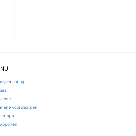
NU
acyverklaring
kies
laimer
emene voorwaarden
eer app
rapporten