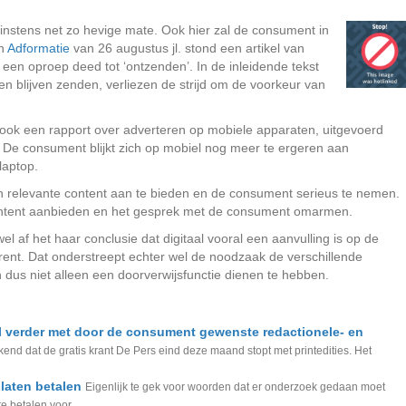
instens net zo hevige mate. Ook hier zal de consument in
In
Adformatie
van 26 augustus jl. stond een artikel van
j een oproep deed tot ‘ontzenden’. In de inleidende tekst
pen blijven zenden, verliezen de strijd om de voorkeur van
ook een rapport over adverteren op mobiele apparaten, uitgevoerd
e consument blijkt zich op mobiel nog meer te ergeren aan
laptop.
n relevante content aan te bieden en de consument serieus te nemen.
ontent aanbieden en het gesprek met de consument omarmen.
l af het haar conclusie dat digitaal vooral een aanvulling is op de
ent. Dat onderstreept echter wel de noodzaak de verschillende
 dus niet alleen een doorverwijsfunctie dienen te hebben.
l verder met door de consument gewenste redactionele- en
nd dat de gratis krant De Pers eind deze maand stopt met printedities. Het
laten betalen
Eigenlijk te gek voor woorden dat er onderzoek gedaan moet
 betalen voor...