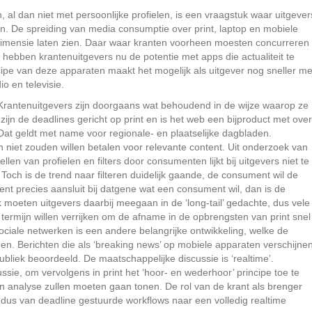
, al dan niet met persoonlijke profielen, is een vraagstuk waar uitgever
n. De spreiding van media consumptie over print, laptop en mobiele
dimensie laten zien. Daar waar kranten voorheen moesten concurreren
it, hebben krantenuitgevers nu de potentie met apps die actualiteit te
cipe van deze apparaten maakt het mogelijk als uitgever nog sneller me
io en televisie.
 Krantenuitgevers zijn doorgaans wat behoudend in de wijze waarop ze
zijn de deadlines gericht op print en is het web een bijproduct met over
 Dat geldt met name voor regionale- en plaatselijke dagbladen.
niet zouden willen betalen voor relevante content. Uit onderzoek van
ellen van profielen en filters door consumenten lijkt bij uitgevers niet te
Toch is de trend naar filteren duidelijk gaande, de consument wil de
ent precies aansluit bij datgene wat een consument wil, dan is de
k moeten uitgevers daarbij meegaan in de ‘long-tail’ gedachte, dus vele
e termijn willen verrijken om de afname in de opbrengsten van print snel
 sociale netwerken is een andere belangrijke ontwikkeling, welke de
den. Berichten die als ‘breaking news’ op mobiele apparaten verschijnen
liek beoordeeld. De maatschappelijke discussie is ‘realtime’.
sie, om vervolgens in print het ‘hoor- en wederhoor’ principe toe te
n analyse zullen moeten gaan tonen. De rol van de krant als brenger
t dus van deadline gestuurde workflows naar een volledig realtime