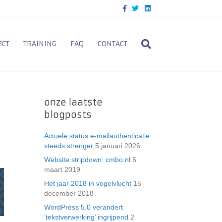
F
T
L
a
w
i
c
i
n
e
t
k
b
t
e
o
e
d
ECT
TRAINING
FAQ
CONTACT
o
r
i
k
n
onze laatste
blogposts
Actuele status e-mailauthenticatie:
steeds strenger
5 januari 2026
Website stripdown: cmbo.nl
5
maart 2019
Het jaar 2018 in vogelvlucht
15
december 2018
WordPress 5.0 verandert
’tekstverwerking’ ingrijpend
2