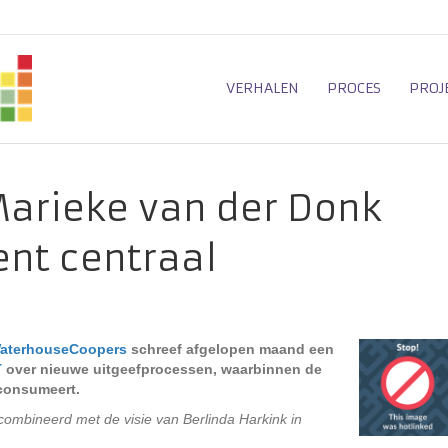
VERHALEN
PROCES
PROJ
Marieke van der Donk
nt centraal
WaterhouseCoopers
schreef afgelopen maand een
T
over nieuwe uitgeefprocessen, waarbinnen de
 consumeert.
combineerd met de visie van Berlinda Harkink in