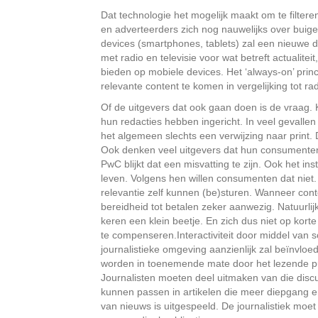
Dat technologie het mogelijk maakt om te filteren
en adverteerders zich nog nauwelijks over buige
devices (smartphones, tablets) zal een nieuwe 
met radio en televisie voor wat betreft actualite
bieden op mobiele devices. Het ‘always-on’ prin
relevante content te komen in vergelijking tot rad
Of de uitgevers dat ook gaan doen is de vraag.
hun redacties hebben ingericht. In veel gevallen 
het algemeen slechts een verwijzing naar print.
Ook denken veel uitgevers dat hun consumenten 
PwC blijkt dat een misvatting te zijn. Ook het inst
leven. Volgens hen willen consumenten dat niet. 
relevantie zelf kunnen (be)sturen. Wanneer cont
bereidheid tot betalen zeker aanwezig. Natuurlij
keren een klein beetje. En zich dus niet op kort
te compenseren.
Interactiviteit door middel van
journalistieke omgeving aanzienlijk zal beïnvloe
worden in toenemende mate door het lezende pub
Journalisten moeten deel uitmaken van die discus
kunnen passen in artikelen die meer diepgang e
van nieuws is uitgespeeld. De journalistiek moe