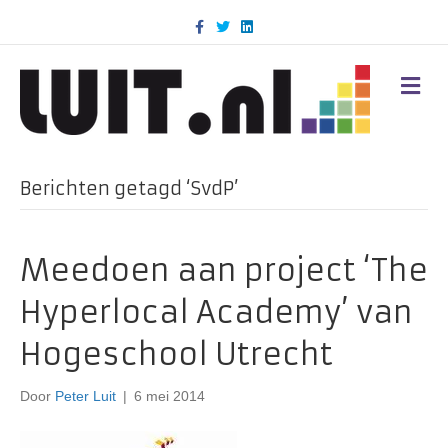
F
T
L
a
w
i
c
i
n
e
t
k
b
t
e
M
o
e
d
E
o
r
i
N
k
n
U
Berichten getagd ‘SvdP’
Meedoen aan project ‘The
Hyperlocal Academy’ van
Hogeschool Utrecht
Door
Peter Luit
|
6 mei 2014