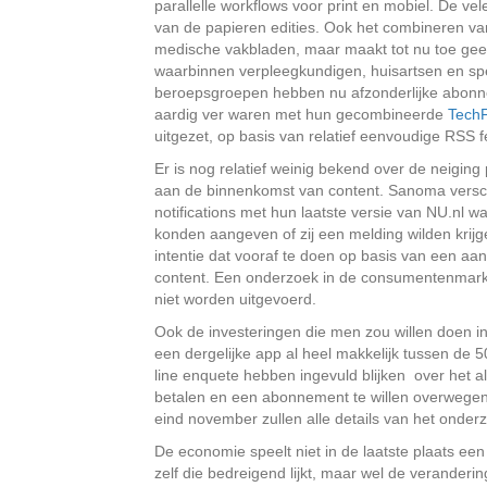
parallelle workflows voor print en mobiel. De v
van de papieren edities. Ook het combineren van t
medische vakbladen, maar maakt tot nu toe geen 
waarbinnen verpleegkundigen, huisartsen en spe
beroepsgroepen hebben nu afzonderlijke abonneme
aardig ver waren met hun gecombineerde
TechF
uitgezet, op basis van relatief eenvoudige RSS fe
Er is nog relatief weinig bekend over de neiging 
aan de binnenkomst van content. Sanoma versche
notifications met hun laatste versie van NU.nl w
konden aangeven of zij een melding wilden krij
intentie dat vooraf te doen op basis van een aa
content. Een onderzoek in de consumentenmarkt
niet worden uitgevoerd.
Ook de investeringen die men zou willen doen i
een dergelijke app al heel makkelijk tussen de 
line enquete hebben ingevuld blijken over het al
betalen en een abonnement te willen overwegen
eind november zullen alle details van het onder
De economie speelt niet in de laatste plaats een
zelf die bedreigend lijkt, maar wel de veranderi