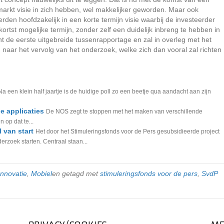
arkt visie in zich hebben, wel makkelijker geworden. Maar ook
den hoofdzakelijk in een korte termijn visie waarbij de investeerder
tst mogelijke termijn, zonder zelf een duidelijk inbreng te hebben in
 de eerste uitgebreide tussenrapportage en zal in overleg met het
aar het vervolg van het onderzoek, welke zich dan vooral zal richten
Na een klein half jaartje is de huidige poll zo een beetje qua aandacht aan zijn
e applicaties
De NOS zegt te stoppen met het maken van verschillende
 op dat te...
 van start
Het door het Stimuleringsfonds voor de Pers gesubsidieerde project
rzoek starten. Centraal staan...
Innovatie
,
Mobiel
en getagd met
stimuleringsfonds voor de pers
,
SvdP