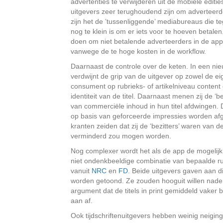
advertenties te verwijderen uit de mobiele editi
uitgevers zeer terughoudend zijn om adverteerde
zijn het de ’tussenliggende’ mediabureaus die t
nog te klein is om er iets voor te hoeven betalen
doen om niet betalende adverteerders in de app
vanwege de te hoge kosten in de workflow.
Daarnaast de controle over de keten. In een ni
verdwijnt de grip van de uitgever op zowel de ei
consument op rubrieks- of artikelniveau content
identiteit van de titel. Daarnaast menen zij de ‘b
van commerciële inhoud in hun titel afdwingen. 
op basis van geforceerde impressies worden afge
kranten zeiden dat zij de ‘bezitters’ waren van
verminderd zou mogen worden.
Nog complexer wordt het als de app de mogelijk
niet ondenkbeeldige combinatie van bepaalde 
vanuit
NRC
en
FD
. Beide uitgevers gaven aan dit
worden getoond. Ze zouden hooguit willen naden
argument dat de titels in print gemiddeld vaker 
aan af.
Ook tijdschriftenuitgevers hebben weinig neigin