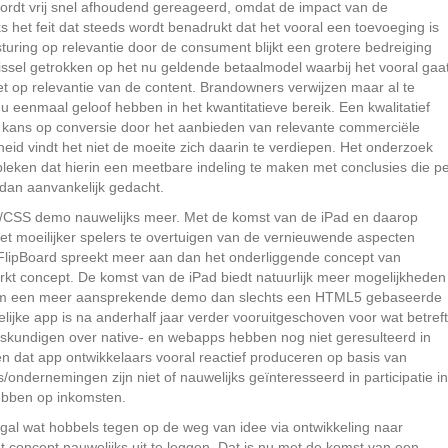
rdt vrij snel afhoudend gereageerd, omdat de impact van de
 het feit dat steeds wordt benadrukt dat het vooral een toevoeging is
uring op relevantie door de consument blijkt een grotere bedreiging
ssel getrokken op het nu geldende betaalmodel waarbij het vooral gaa
et op relevantie van de content. Brandowners verwijzen maar al te
 eenmaal geloof hebben in het kwantitatieve bereik. Een kwalitatief
kans op conversie door het aanbieden van relevante commerciële
eid vindt het niet de moeite zich daarin te verdiepen. Het onderzoek
leken dat hierin een meetbare indeling te maken met conclusies die p
 dan aanvankelijk gedacht.
/CSS demo nauwelijks meer. Met de komst van de iPad en daarop
t moeilijker spelers te overtuigen van de vernieuwende aspecten
 FlipBoard spreekt meer aan dan het onderliggende concept van
t concept. De komst van de iPad biedt natuurlijk meer mogelijkheden
k om een meer aansprekende demo dan slechts een HTML5 gebaseerde
lijke app is na anderhalf jaar verder vooruitgeschoven voor wat betreft
deskundigen over native- en webapps hebben nog niet geresulteerd in
en dat app ontwikkelaars vooral reactief produceren op basis van
ondernemingen zijn niet of nauwelijks geïnteresseerd in participatie in
hebben op inkomsten.
al wat hobbels tegen op de weg van idee via ontwikkeling naar
t concept nauwelijks uit te leggen. Dat is nu met de komst van een