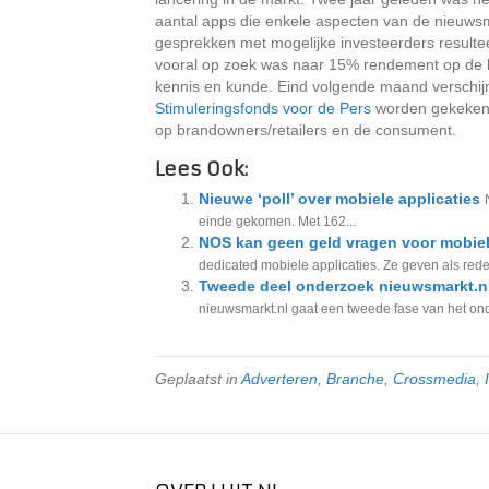
aantal apps die enkele aspecten van de nieuwsm
gesprekken met mogelijke investeerders resulteer
vooral op zoek was naar 15% rendement op de kor
kennis en kunde. Eind volgende maand verschijnt
Stimuleringsfonds voor de Pers
worden gekeken n
op brandowners/retailers en de consument.
Lees Ook:
Nieuwe ‘poll’ over mobiele applicaties
einde gekomen. Met 162...
NOS kan geen geld vragen voor mobiel
dedicated mobiele applicaties. Ze geven als reden
Tweede deel onderzoek nieuwsmarkt.nl
nieuwsmarkt.nl gaat een tweede fase van het onde
Geplaatst in
Adverteren
,
Branche
,
Crossmedia
,