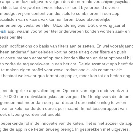
ele apps van deze uitgevers volgen dus de normale verschijningscyclus
itels komt vrijwel niet voor. Elsevier heeft bijvoorbeeld diverse
budget vrij om content van die titels te combineren in een app,
cialisten van elkaars vak kunnen leren. Deze afzonderlijke
nten op veelal één titel. Uitzondering was IDG, die vorig jaar al
ish
app, waarin vooraf per titel onderwerpen konden worden aan- en
eds per titel.
push notifications op basis van filters aan te zetten. En wel voorafgaan
en anderhalf jaar geleden kort na onze uitleg over filters en push
aar consumenten achteraf op tags konden filteren en daar optioneel bij
gen zodra de tag voorkwam in een bericht. De nieuwsmarkt app heeft d
n te maken eigen profiel voor zowel redactionele- als commerciële
 bestaat weliswaar qua format op papier, maar kon tot op heden nog
n een dergelijke app vallen tegen. Op basis van eigen onderzoek zou
50-70.000 euro ontwikkelingskosten vergen. De 15 uitgevers die de on-
gemeen niet meer dan een paar duizend euro initiële inleg te willen
 van enkele honderden euro’s per maand. In het tussenrapport van
zoek uitvoerig worden behandeld.
 beperkende rol in de innovatie van de keten. Het is niet zozeer de app
ng die de app in de keten teweeg brengt. In gesprekken met uitgevers,