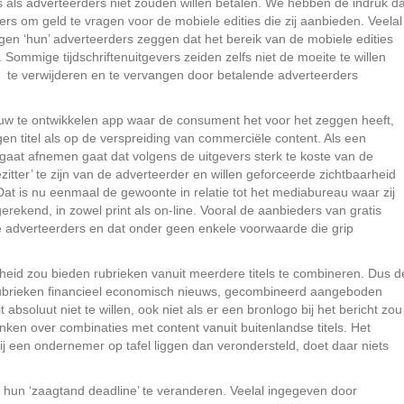
es als adverteerders niet zouden willen betalen. We hebben de indruk da
rs om geld te vragen voor de mobiele edities die zij aanbieden. Veelal
egen ‘hun’ adverteerders zeggen dat het bereik van de mobiele edities
. Sommige tijdschriftenuitgevers zeiden zelfs niet de moeite te willen
 te verwijderen en te vervangen door betalende adverteerders
euw te ontwikkelen app waar de consument het voor het zeggen heeft,
gen titel als op de verspreiding van commerciële content. Als een
 gaat afnemen gaat dat volgens de uitgevers sterk te koste van de
ezitter’ te zijn van de adverteerder en willen geforceerde zichtbaarheid
Dat is nu eenmaal de gewoonte in relatie tot het mediabureau waar zij
rekend, in zowel print als on-line. Vooral de aanbieders van gratis
 de adverteerders en dat onder geen enkele voorwaarde die grip
heid zou bieden rubrieken vanuit meerdere titels te combineren. Dus d
rubrieken financieel economisch nieuws, gecombineerd aangeboden
 absoluut niet te willen, ook niet als er een bronlogo bij het bericht zou
ken over combinaties met content vanuit buitenlandse titels. Het
bij een ondernemer op tafel liggen dan verondersteld, doet daar niets
g hun ‘zaagtand deadline’ te veranderen. Veelal ingegeven door