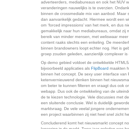
adverteerders, mediabureaus en ook het NUV wo
veranderingen nauwelijks is te overzien. Ondanks
binnen de crossmediale mix van aanbod. Maar st
dan aanvankelijk gedacht. Hiermee wordt een wi
om ‘forced impressions’ van het merk, en dus ni
gemakkelijk naar hun mediabureaus, omdat zij nu
bereik van minder mensen, met weliswaar meer 
content raaks slechts een enkeling. De meerderh
binnen brandowners loopt echter nog. Het is geb
groep zouden geleden, aanzienlijk complexer is
Op demo gebied voldoet de ontwikkelde HTML5
bijvoorbeeld applicaties als
FlipBoard
maakten he
binnen het concept. De sexy user interface van
ketenvernieuwend denken binnen het nieuwsmark
om beter te kunnen filteren en vraagt dus oo
webapp. Dus ook de ontwikkeling van de uiteinde
de te kiezen technologie. Vele discussies met 
een sluitende conclusie. Wel is duidelijk geword
marktvraag. De vele veelal jongere ondernemers/
een project waarbinnen zij niet heel snel zicht 
Concluderend komt het nieuwsmarkt concept nog
lancering in de markt. Twee jaar geleden was he