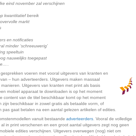
lke eind november zal verschijnen
p kwantitatief bereik
 overvolle markt
s
rs en notificaties
ral minder ‘schreeuwerig’
ing speeltuin
nog nauwelijks toegepast
de…..
ar gesprekken voeren met vooral uitgevers van kranten en
al van – hun adverteerders. Uitgevers maken massaal
 manieren. Uitgevers van kranten met print als basis
 een mobiel apparaat te downloaden is op het moment
 de content van de titel beschikbaar komt op het moment
n zijn beschikbaar in zowel gratis als betaalde vorm, of
 pas gaat betalen na een aantal gelezen artikelen of edities.
inkomstenmodellen vanuit bestaande
adverteerders
. Vooral de volledige
 al in print verschenen en een groot aantal uitgevers zegt nog geen
 mobiele edities verschijnen. Uitgevers overwegen (nog) niet om