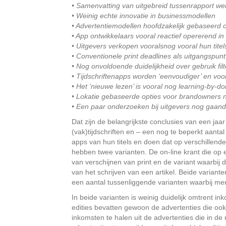
• Samenvatting van uitgebreid tussenrapport we
• Weinig echte innovatie in businessmodellen
• Advertentiemodellen hoofdzakelijk gebaseerd o
• App ontwikkelaars vooral reactief opererend in
• Uitgevers verkopen vooralsnog vooral hun titel
• Conventionele print deadlines als uitgangspunt
• Nog onvoldoende duidelijkheid over gebruik filte
• Tijdschriftenapps worden ‘eenvoudiger’ en voo
• Het ‘nieuwe lezen’ is vooral nog learning-by-do
• Lokatie gebaseerde opties voor brandowners 
• Een paar onderzoeken bij uitgevers nog gaan
Dat zijn de belangrijkste conclusies van een ja
(vak)tijdschriften en – een nog te beperkt aant
apps van hun titels en doen dat op verschillende
hebben twee varianten. De on-line krant die op
van verschijnen van print en de variant waarbij
van het schrijven van een artikel. Beide variante
een aantal tussenliggende varianten waarbij men
In beide varianten is weinig duidelijk omtrent 
edities bevatten gewoon de advertenties die ook
inkomsten te halen uit de advertenties die in de