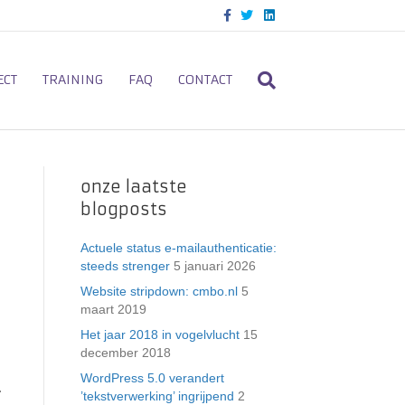
F
T
L
a
w
i
c
i
n
e
t
k
b
t
e
o
e
d
ECT
TRAINING
FAQ
CONTACT
o
r
i
k
n
onze laatste
blogposts
Actuele status e-mailauthenticatie:
steeds strenger
5 januari 2026
Website stripdown: cmbo.nl
5
maart 2019
Het jaar 2018 in vogelvlucht
15
december 2018
WordPress 5.0 verandert
.
’tekstverwerking’ ingrijpend
2