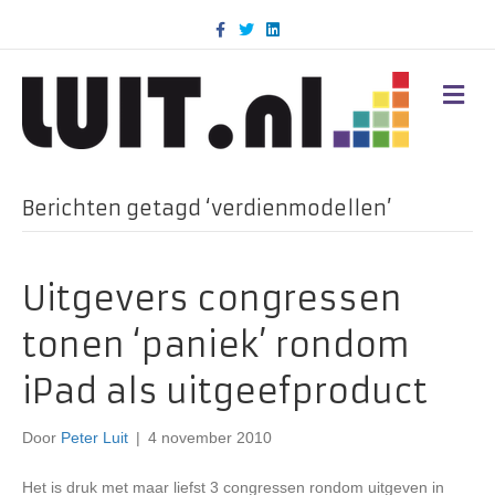
F
T
L
a
w
i
c
i
n
e
t
k
b
t
e
M
o
e
d
E
o
r
i
N
k
n
U
Berichten getagd ‘verdienmodellen’
Uitgevers congressen
tonen ‘paniek’ rondom
iPad als uitgeefproduct
Door
Peter Luit
|
4 november 2010
Het is druk met maar liefst 3 congressen rondom uitgeven in