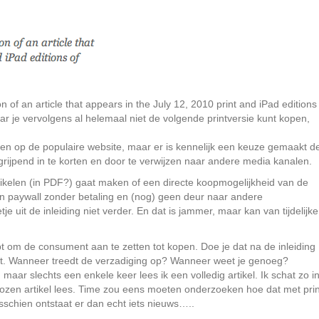
n of an article that appears in the July 12, 2010 print and iPad editions
aar je vervolgens al helemaal niet de volgende printversie kunt kopen,
nden op de populaire website, maar er is kennelijk een keuze gemaakt d
ingrijpend in te korten en door te verwijzen naar andere media kanalen.
tikelen (in PDF?) gaat maken of een directe koopmogelijkheid van de
een paywall zonder betaling en (nog) geen deur naar andere
 uit de inleiding niet verder. En dat is jammer, maar kan van tijdelijke
opt om de consument aan te zetten tot kopen. Doe je dat na de inleiding
rint. Wanneer treedt de verzadiging op? Wanneer weet je genoeg?
maar slechts een enkele keer lees ik een volledig artikel. Ik schat zo i
ozen artikel lees. Time zou eens moeten onderzoeken hoe dat met prin
Misschien ontstaat er dan echt iets nieuws…..