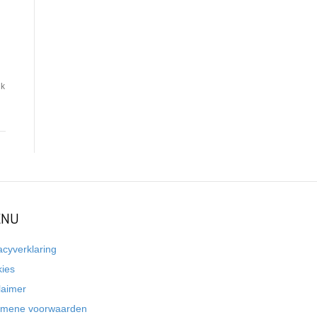
ik
NU
acyverklaring
kies
laimer
emene voorwaarden