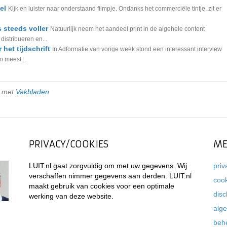
el
Kijk en luister naar onderstaand filmpje. Ondanks het commerciële tintje, zit er
 steeds voller
Natuurlijk neem het aandeel print in de algehele content
 distribueren en...
het tijdschrift
In Adformatie van vorige week stond een interessant interview
n meest...
d met
Vakbladen
PRIVACY/COOKIES
ME
LUIT.nl gaat zorgvuldig om met uw gegevens. Wij
priv
verschaffen nimmer gegevens aan derden. LUIT.nl
coo
maakt gebruik van cookies voor een optimale
disc
werking van deze website.
alg
beh