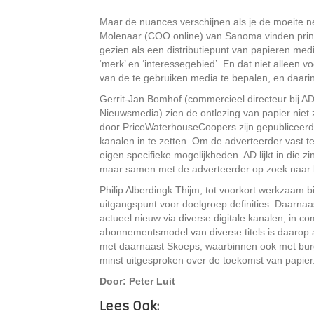
Maar de nuances verschijnen als je de moeite ne
Molenaar (COO online) van Sanoma vinden print
gezien als een distributiepunt van papieren me
‘merk’ en ‘interessegebied’. En dat niet alleen 
van de te gebruiken media te bepalen, en daar
Gerrit-Jan Bomhof (commercieel directeur bij
Nieuwsmedia) zien de ontlezing van papier niet
door PriceWaterhouseCoopers zijn gepubliceerd.
kanalen in te zetten. Om de adverteerder vast t
eigen specifieke mogelijkheden. AD lijkt in die zi
maar samen met de adverteerder op zoek naar l
Philip Alberdingk Thijm, tot voorkort werkzaam bi
uitgangspunt voor doelgroep definities. Daarn
actueel nieuw via diverse digitale kanalen, in c
abonnementsmodel van diverse titels is daarop 
met daarnaast Skoeps, waarbinnen ook met burger
minst uitgesproken over de toekomst van papier
Door: Peter Luit
Lees Ook: