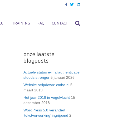
F
T
L
a
w
i
c
i
n
e
t
k
b
t
e
o
e
d
ECT
TRAINING
FAQ
CONTACT
o
r
i
k
n
onze laatste
blogposts
Actuele status e-mailauthenticatie:
steeds strenger
5 januari 2026
Website stripdown: cmbo.nl
5
maart 2019
Het jaar 2018 in vogelvlucht
15
december 2018
WordPress 5.0 verandert
’tekstverwerking’ ingrijpend
2