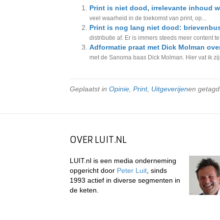
Print is niet dood, irrelevante inhoud w
veel waarheid in de toekomst van print, op...
Print is nog lang niet dood: brievenbus
distributie af. Er is immers steeds meer content te
Adformatie praat met Dick Molman over 
met de Sanoma baas Dick Molman. Hier vat ik zij
Geplaatst in
Opinie
,
Print
,
Uitgeverijen
en getag
OVER LUIT.NL
LUIT.nl is een media onderneming
opgericht door
Peter Luit
, sinds
1993 actief in diverse segmenten in
de keten.