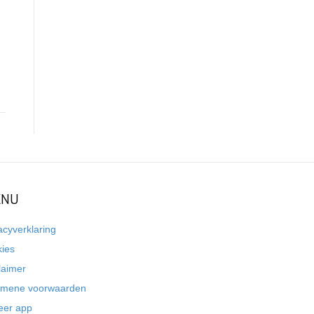
NU
acyverklaring
kies
laimer
emene voorwaarden
eer app