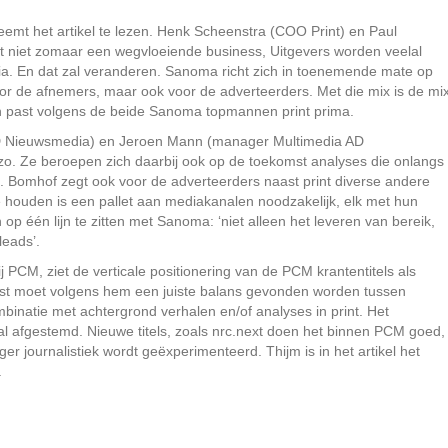
emt het artikel te lezen. Henk Scheenstra (COO Print) en Paul
 niet zomaar een wegvloeiende business, Uitgevers worden veelal
dia. En dat zal veranderen. Sanoma richt zich in toenemende mate op
voor de afnemers, maar ook voor de adverteerders. Met die mix is de mi
in past volgens de beide Sanoma topmannen print prima.
 AD Nieuwsmedia) en Jeroen Mann (manager Multimedia AD
 zo. Ze beroepen zich daarbij ook op de toekomst analyses die onlangs
 Bomhof zegt ook voor de adverteerders naast print diverse andere
e houden is een pallet aan mediakanalen noodzakelijk, elk met hun
n op één lijn te zitten met Sanoma: ‘niet alleen het leveren van bereik,
eads’.
j PCM, ziet de verticale positionering van de PCM krantentitels als
aast moet volgens hem een juiste balans gevonden worden tussen
ombinatie met achtergrond verhalen en/of analyses in print. Het
al afgestemd. Nieuwe titels, zoals nrc.next doen het binnen PCM goed,
 journalistiek wordt geëxperimenteerd. Thijm is in het artikel het
.