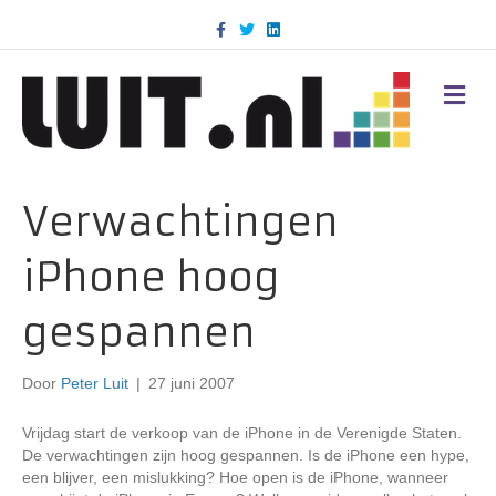
F
T
L
a
w
i
c
i
n
e
t
k
b
t
e
M
o
e
d
E
o
r
i
N
k
n
U
Verwachtingen
iPhone hoog
gespannen
Door
Peter Luit
|
27 juni 2007
Vrijdag start de verkoop van de iPhone in de Verenigde Staten.
De verwachtingen zijn hoog gespannen. Is de iPhone een hype,
een blijver, een mislukking? Hoe open is de iPhone, wanneer