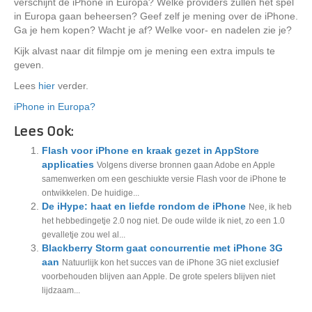
verschijnt de iPhone in Europa? Welke providers zullen het spel
in Europa gaan beheersen? Geef zelf je mening over de iPhone.
Ga je hem kopen? Wacht je af? Welke voor- en nadelen zie je?
Kijk alvast naar dit filmpje om je mening een extra impuls te
geven.
Lees
hier
verder.
iPhone in Europa?
Lees Ook:
Flash voor iPhone en kraak gezet in AppStore
applicaties
Volgens diverse bronnen gaan Adobe en Apple
samenwerken om een geschiukte versie Flash voor de iPhone te
ontwikkelen. De huidige...
De iHype: haat en liefde rondom de iPhone
Nee, ik heb
het hebbedingetje 2.0 nog niet. De oude wilde ik niet, zo een 1.0
gevalletje zou wel al...
Blackberry Storm gaat concurrentie met iPhone 3G
aan
Natuurlijk kon het succes van de iPhone 3G niet exclusief
voorbehouden blijven aan Apple. De grote spelers blijven niet
lijdzaam...