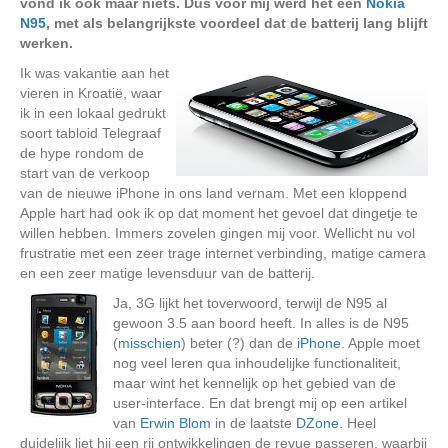
vond ik ook maar niets. Dus voor mij werd het een
Nokia
N95
, met als belangrijkste voordeel dat de batterij lang blijft
werken.
Ik was vakantie aan het
vieren in Kroatië, waar
ik in een lokaal gedrukt
soort tabloid Telegraaf
de hype rondom de
start van de verkoop
van de nieuwe iPhone in ons land vernam. Met een kloppend
Apple hart had ook ik op dat moment het gevoel dat dingetje te
willen hebben. Immers zovelen gingen mij voor. Wellicht nu vol
frustratie met een zeer trage internet verbinding, matige camera
en een zeer matige levensduur van de batterij.
Ja, 3G lijkt het toverwoord, terwijl de N95 al
gewoon 3.5 aan boord heeft. In alles is de N95
(
misschien
) beter (?) dan de
iPhone
. Apple moet
nog veel leren qua inhoudelijke functionaliteit,
maar wint het kennelijk op het gebied van de
user-interface. En dat brengt mij op een artikel
van
Erwin Blom
in de laatste
DZone
. Heel
duidelijk liet hij een rij ontwikkelingen de revue passeren, waarbij