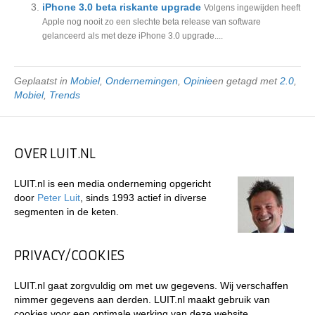
iPhone 3.0 beta riskante upgrade
Volgens ingewijden heeft
Apple nog nooit zo een slechte beta release van software
gelanceerd als met deze iPhone 3.0 upgrade....
Geplaatst in
Mobiel
,
Ondernemingen
,
Opinie
en getagd met
2.0
,
Mobiel
,
Trends
OVER LUIT.NL
LUIT.nl is een media onderneming opgericht
door
Peter Luit
, sinds 1993 actief in diverse
segmenten in de keten.
PRIVACY/COOKIES
LUIT.nl gaat zorgvuldig om met uw gegevens. Wij verschaffen
nimmer gegevens aan derden. LUIT.nl maakt gebruik van
cookies voor een optimale werking van deze website.