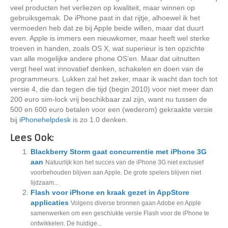
veel producten het verliezen op kwaliteit, maar winnen op
gebruiksgemak. De iPhone past in dat rijtje, alhoewel ik het
vermoeden heb dat ze bij Apple beide willen, maar dat duurt
even. Apple is immers een nieuwkomer, maar heeft wel sterke
troeven in handen, zoals OS X, wat superieur is ten opzichte
van alle mogelijke andere phone OS’en. Maar dat uitnutten
vergt heel wat innovatief denken, schakelen en doen van de
programmeurs. Lukken zal het zeker, maar ik wacht dan toch tot
versie 4, die dan tegen die tijd (begin 2010) voor niet meer dan
200 euro sim-lock vrij beschikbaar zal zijn, want nu tussen de
500 en 600 euro betalen voor een (wederom) gekraakte versie
bij
iPhonehelpdesk
is zo 1.0 denken.
Lees Ook:
Blackberry Storm gaat concurrentie met iPhone 3G
aan
Natuurlijk kon het succes van de iPhone 3G niet exclusief
voorbehouden blijven aan Apple. De grote spelers blijven niet
lijdzaam...
Flash voor iPhone en kraak gezet in AppStore
applicaties
Volgens diverse bronnen gaan Adobe en Apple
samenwerken om een geschiukte versie Flash voor de iPhone te
ontwikkelen. De huidige...