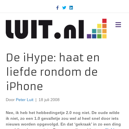
F
T
L
a
w
i
c
i
n
e
t
k
b
t
e
M
o
e
d
E
o
r
i
N
k
n
U
De iHype: haat en
liefde rondom de
iPhone
Door
Peter Luit
|
18 juli 2008
Nee, ik heb het hebbedingetje 2.0 nog niet. De oude wilde
ik niet, zo een 1.0 gevalletje zou wel al heel snel door iets
nieuws worden opgevolgd. En dat ‘gekraak’ in zo een ding