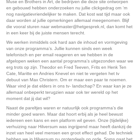
Muse en Brothers in Art, de bedrijven die deze site ontworpen
en gebouwd hebben onderzoeken nu jullie clickgedrag om ‘m
nog navigatievriendelijker te maken. Dat kost wat tijd maar ook
daar worden al jullie opmerkingen allemaal meegenomen. Blijf
die vooral sturen naar webmaster@hetgesprek.nl, dan komt het
in een keer bij de juiste mensen terecht.
We werken inmiddels ook hard aan de inhoud en vormgeving
van onze programma’s. Jullie kunnen sinds een week
telefonisch en per email reageren en we hebben in de
afgelopen weken een aantal programma’s uitgezonden waar we
erg trots op zijn. Theodor en Fred Teeven, Frits en Henk Ten
Cate, Maritte en Andries Knevel en niet te vergeten het tv
debuut van Max Christern. Om er maar een paar te noemen.
Waar vind je dat elders in ons tv- landschap? En waar kan je ze
allemaal onbeperkt terugzien waar ook ter wereld op het
moment dat jij dat wil?
Naast de pareltjes waren er natuurlijk ook programma’s die
minder goed waren. Maar dat hoort erbij als je heel bewust
iedereen een kans en een platform wil geven. Onze (tijdelijke)
verhuizing naar Hilversum was ingrijpend maar heeft dankzij de
inzet van heel veel mensen een groot effect gehad. De techniek
hebben we in Hilversum nu grotendeels op orde. Soms gaat het