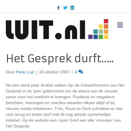
F
T
L
a
w
i
c
i
n
e
t
k
b
t
e
M
o
e
d
E
o
r
i
N
k
n
U
Het Gesprek durft…..
Door
Peter Luit
|
24 oktober 2007
|
4
Na een eerst paar drukke weken zijn de initiatiefnemers van Het
Gesprek in de ‘pen’ geklommen om de status van de nieuwe
zener voor het voetlicht te brengen. Positieve en negatieve
berichten, meningen en reacties wisselen elkaar altijd af bij
nieuwe media initiatieven. Frits, Ruud en Derk schrikken er niet
voor terug en tonen durf met dit nog steeds opmerkelijke
initiatief. Op de website een ‘open’ brief aan alle ‘vrienden’ van
Het Gesprek.