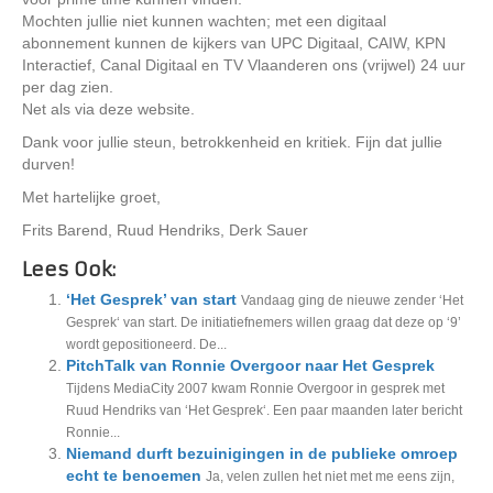
Mochten jullie niet kunnen wachten; met een digitaal
abonnement kunnen de kijkers van UPC Digitaal, CAIW, KPN
Interactief, Canal Digitaal en TV Vlaanderen ons (vrijwel) 24 uur
per dag zien.
Net als via deze website.
Dank voor jullie steun, betrokkenheid en kritiek. Fijn dat jullie
durven!
Met hartelijke groet,
Frits Barend, Ruud Hendriks, Derk Sauer
Lees Ook:
‘Het Gesprek’ van start
Vandaag ging de nieuwe zender ‘Het
Gesprek‘ van start. De initiatiefnemers willen graag dat deze op ‘9’
wordt gepositioneerd. De...
PitchTalk van Ronnie Overgoor naar Het Gesprek
Tijdens MediaCity 2007 kwam Ronnie Overgoor in gesprek met
Ruud Hendriks van ‘Het Gesprek‘. Een paar maanden later bericht
Ronnie...
Niemand durft bezuinigingen in de publieke omroep
echt te benoemen
Ja, velen zullen het niet met me eens zijn,