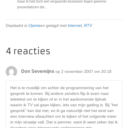
maar ik heb toch wel vergaande bezwaren tegen gewone
presentatoren die...
Geplaatst in
Opinie
en getagd met
Internet
,
RTV
4 reacties
Don Severeijns
op 2 november 2007 om 20:18
Het is te moeilijk om achter de programmering van het
gesprek te komen. Bij andere zenders flip ik even naar
teletekst om te kijken of er in het aankomende tijdvak
waarin ik TV zal gaan kijken, iets van mijn gading is. Bij “het
gesprek” kan dat niet, en ik ga natuurlijk niet het eind van
een interview afwachten om te kijken of het volgende meer
in mijn straatje valt. Dat is jammer, want ik weet zeker dat ik
daardoor zeer interessante onderwerpen mis.