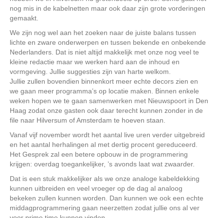
nog mis in de kabelnetten maar ook daar zijn grote vorderingen
gemaakt.
We zijn nog wel aan het zoeken naar de juiste balans tussen
lichte en zware onderwerpen en tussen bekende en onbekende
Nederlanders. Dat is niet altijd makkelijk met onze nog veel te
kleine redactie maar we werken hard aan de inhoud en
vormgeving. Jullie suggesties zijn van harte welkom.
Jullie zullen bovendien binnenkort meer echte decors zien en
we gaan meer programma’s op locatie maken. Binnen enkele
weken hopen we te gaan samenwerken met Nieuwspoort in Den
Haag zodat onze gasten ook daar terecht kunnen zonder in de
file naar Hilversum of Amsterdam te hoeven staan.
Vanaf vijf november wordt het aantal live uren verder uitgebreid
en het aantal herhalingen al met dertig procent gereduceerd.
Het Gesprek zal een betere opbouw in de programmering
krijgen: overdag toegankelijker, ’s avonds laat wat zwaarder.
Dat is een stuk makkelijker als we onze analoge kabeldekking
kunnen uitbreiden en veel vroeger op de dag al analoog
bekeken zullen kunnen worden. Dan kunnen we ook een echte
middagprogrammering gaan neerzetten zodat jullie ons al ver
voor prime time kunnen vinden.