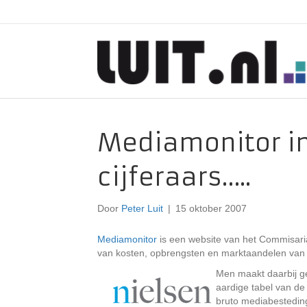
Mediamonitor in
cijferaars…..
Door
Peter Luit
|
15 oktober 2007
Mediamonitor
is een website van het Commisaria
van kosten, opbrengsten en marktaandelen van kr
Men maakt daarbij g
aardige tabel van d
bruto mediabesteding