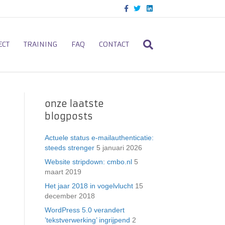
F
T
L
a
w
i
c
i
n
e
t
k
b
t
e
o
e
d
ECT
TRAINING
FAQ
CONTACT
o
r
i
k
n
onze laatste
blogposts
Actuele status e-mailauthenticatie:
steeds strenger
5 januari 2026
Website stripdown: cmbo.nl
5
maart 2019
Het jaar 2018 in vogelvlucht
15
december 2018
WordPress 5.0 verandert
’tekstverwerking’ ingrijpend
2