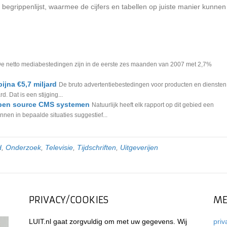
 begrippenlijst, waarmee de cijfers en tabellen op juiste manier kunnen
e netto mediabestedingen zijn in de eerste zes maanden van 2007 met 2,7%
ijna €5,7 miljard
De bruto advertentiebestedingen voor producten en diensten
. Dat is een stijging...
 open source CMS systemen
Natuurlijk heeft elk rapport op dit gebied een
nen in bepaalde situaties suggestief...
d
,
Onderzoek
,
Televisie
,
Tijdschriften
,
Uitgeverijen
PRIVACY/COOKIES
ME
LUIT.nl gaat zorgvuldig om met uw gegevens. Wij
priv