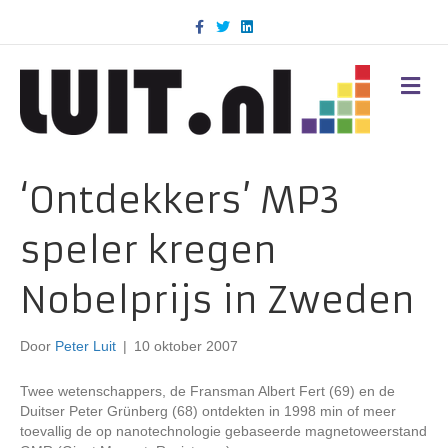
F
T
L
a
w
i
c
i
n
e
t
k
b
t
e
M
o
e
d
E
o
r
i
N
k
n
U
‘Ontdekkers’ MP3
speler kregen
Nobelprijs in Zweden
Door
Peter Luit
|
10 oktober 2007
Twee wetenschappers, de Fransman Albert Fert (69) en de
Duitser Peter Grünberg (68) ontdekten in 1998 min of meer
toevallig de op nanotechnologie gebaseerde magnetoweerstand