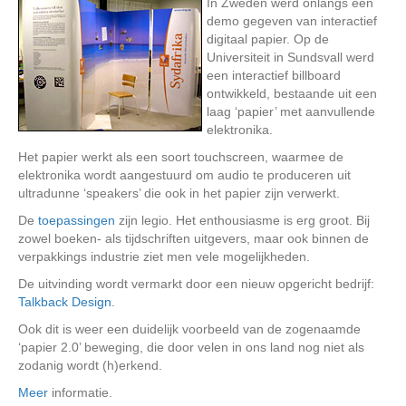
In Zweden werd onlangs een
demo gegeven van interactief
digitaal papier. Op de
Universiteit in Sundsvall werd
een interactief billboard
ontwikkeld, bestaande uit een
laag ‘papier’ met aanvullende
elektronika.
Het papier werkt als een soort touchscreen, waarmee de
elektronika wordt aangestuurd om audio te produceren uit
ultradunne ‘speakers’ die ook in het papier zijn verwerkt.
De
toepassingen
zijn legio. Het enthousiasme is erg groot. Bij
zowel boeken- als tijdschriften uitgevers, maar ook binnen de
verpakkings industrie ziet men vele mogelijkheden.
De uitvinding wordt vermarkt door een nieuw opgericht bedrijf:
Talkback Design
.
Ook dit is weer een duidelijk voorbeeld van de zogenaamde
‘papier 2.0’ beweging, die door velen in ons land nog niet als
zodanig wordt (h)erkend.
Meer
informatie.