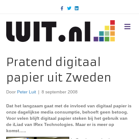
F
T
L
a
w
i
c
i
n
e
t
k
b
t
e
M
o
e
d
E
o
r
i
N
k
n
U
Pratend digitaal
papier uit Zweden
Door
Peter Luit
|
8 september 2008
Dat het langzaam gaat met de invloed van digitaal papier is
onze dagelijkse media consumptie, behoeft geen betoog.
Voor velen blijft digitaal papier steken bij het gebruik van
de iLiad van IRex Technologies. Maar er is meer op
komst…..