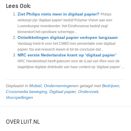
Lees Ook:
Ziet Philips niets meer in digitaal papier?
Philips
verkoopt zijn 'digitaal papier' bedrijf Polymer Vision aan een
Luxemburgse investeerder. Het Eindhovense bedrijf zegt
binnenkort het oprolbare schermpje...
Ontwikkelingen digitaal papier verlopen langzaam
Vandaag hield ik voor het CMBO een presentatie over digitaal
papier. Na wat research kwam ik tot de conclusie dat...
NRC eerste Nederlandse krant op ‘digitaal papier’
NRC Handelsblad heeft gekozen voor de iLiad van iRex voor de
dagelijkse digitale distributie van haar content op ‘digitaal papier’....
Geplaatst in
Mobiel
,
Ondernemingen
en getagd met
Bedrijven
,
Crossmedia beweging
,
Digitaal papier
,
Onderzoek
,
Voorspellingen
OVER LUIT.NL