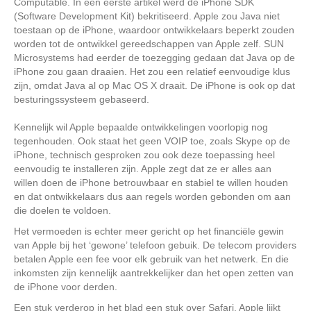
Computable. In een eerste artikel werd de iPhone SDK
(Software Development Kit) bekritiseerd. Apple zou Java niet
toestaan op de iPhone, waardoor ontwikkelaars beperkt zouden
worden tot de ontwikkel gereedschappen van Apple zelf. SUN
Microsystems had eerder de toezegging gedaan dat Java op de
iPhone zou gaan draaien. Het zou een relatief eenvoudige klus
zijn, omdat Java al op Mac OS X draait. De iPhone is ook op dat
besturingssysteem gebaseerd.
Kennelijk wil Apple bepaalde ontwikkelingen voorlopig nog
tegenhouden. Ook staat het geen VOIP toe, zoals Skype op de
iPhone, technisch gesproken zou ook deze toepassing heel
eenvoudig te installeren zijn. Apple zegt dat ze er alles aan
willen doen de iPhone betrouwbaar en stabiel te willen houden
en dat ontwikkelaars dus aan regels worden gebonden om aan
die doelen te voldoen.
Het vermoeden is echter meer gericht op het financiële gewin
van Apple bij het ‘gewone’ telefoon gebuik. De telecom providers
betalen Apple een fee voor elk gebruik van het netwerk. En die
inkomsten zijn kennelijk aantrekkelijker dan het open zetten van
de iPhone voor derden.
Een stuk verderop in het blad een stuk over Safari. Apple lijkt