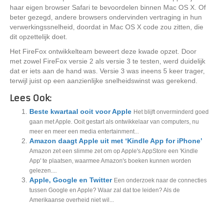
haar eigen browser Safari te bevoordelen binnen Mac OS X. Of
beter gezegd, andere browsers ondervinden vertraging in hun
verwerkingssnelheid, doordat in Mac OS X code zou zitten, die
dit opzettelijk doet.
Het FireFox ontwikkelteam beweert deze kwade opzet. Door
met zowel FireFox versie 2 als versie 3 te testen, werd duidelijk
dat er iets aan de hand was. Versie 3 was ineens 5 keer trager,
terwijl juist op een aanzienlijke snelheidswinst was gerekend.
Lees Ook:
Beste kwartaal ooit voor Apple
Het blijft onverminderd goed
gaan met Apple. Ooit gestart als ontwikkelaar van computers, nu
meer en meer een media entertainment...
Amazon daagt Apple uit met ‘Kindle App for iPhone’
Amazon zet een slimme zet om op Apple's AppStore een 'Kindle
App' te plaatsen, waarmee Amazon's boeken kunnen worden
gelezen....
Apple, Google en Twitter
Een onderzoek naar de connecties
tussen Google en Apple? Waar zal dat toe leiden? Als de
Amerikaanse overheid niet wil...