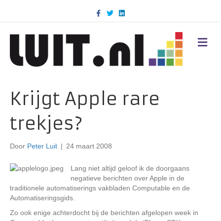
F
T
L
a
w
i
c
i
n
e
t
k
b
t
e
M
o
e
d
E
o
r
i
N
k
n
U
Krijgt Apple rare
trekjes?
Door
Peter Luit
|
24 maart 2008
Lang niet altijd geloof ik de doorgaans
negatieve berichten over Apple in de
traditionele automatiserings vakbladen Computable en de
Automatiseringsgids.
Zo ook enige achterdocht bij de berichten afgelopen week in