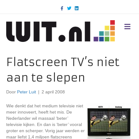
F
T
L
a
w
i
c
i
n
e
t
k
b
t
e
M
o
e
d
E
o
r
i
N
k
n
U
Flatscreen TV’s niet
aan te slepen
Door
Peter Luit
|
2 april 2008
Wie denkt dat het medium televisie niet
meer innoveert, heeft het mis. De
Nederlander wil massaal ‘beter’
televisie kijken. En dan is ‘beter’ vooral
groter en scherper. Vorig jaar werden er
maar liefst 1,4 miljoen flatscreens