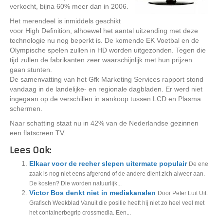
verkocht, bijna 60% meer dan in 2006.
Het merendeel is inmiddels geschikt
voor High Definition, alhoewel het aantal uitzending met deze
technologie nu nog beperkt is. De komende EK Voetbal en de
Olympische spelen zullen in HD worden uitgezonden. Tegen die
tijd zullen de fabrikanten zeer waarschijnlijk met hun prijzen
gaan stunten.
De samenvatting van het Gfk Marketing Services rapport stond
vandaag in de landelijke- en regionale dagbladen. Er werd niet
ingegaan op de verschillen in aankoop tussen LCD en Plasma
schermen.
Naar schatting staat nu in 42% van de Nederlandse gezinnen
een flatscreen TV.
Lees Ook:
Elkaar voor de recher slepen uitermate populair
De ene
zaak is nog niet eens afgerond of de andere dient zich alweer aan.
De kosten? Die worden natuurlijk...
Victor Bos denkt niet in mediakanalen
Door Peter Luit Uit:
Grafisch Weekblad Vanuit die positie heeft hij niet zo heel veel met
het containerbegrip crossmedia. Een...