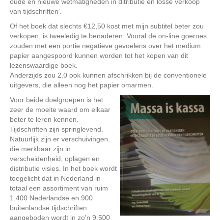
oude en nieuwe wetmatigheden in ditributie en losse verkoop
van tijdschriften’.
Of het boek dat slechts €12,50 kost met mijn subtitel beter zou
verkopen, is tweeledig te benaderen. Vooral de on-line goeroes
zouden met een portie negatieve gevoelens over het medium
papier aangespoord kunnen worden tot het kopen van dit
lezenswaardige boek.
Anderzijds zou 2.0 ook kunnen afschrikken bij de conventionele
uitgevers, die alleen nog het papier omarmen.
Voor beide doelgroepen is het
zeer de moeite waard om elkaar
beter te leren kennen.
Tijdschriften zijn springlevend.
Natuurlijk zijn er verschuivingen.
die merkbaar zijn in
verscheidenheid, oplagen en
distributie visies. In het boek wordt
toegelicht dat in Nederland in
totaal een assortiment van ruim
1.400 Nederlandse en 900
buitenlandse tijdschriften
aangeboden wordt in zo’n 9.500