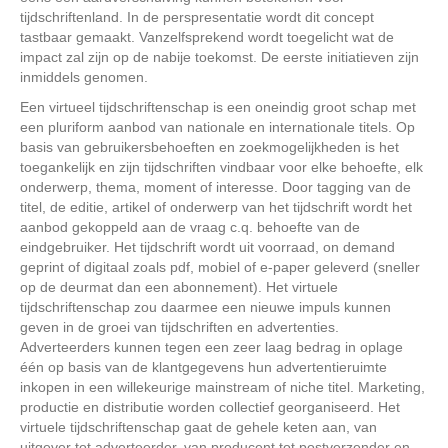
tijdschriftenland. In de perspresentatie wordt dit concept
tastbaar gemaakt. Vanzelfsprekend wordt toegelicht wat de
impact zal zijn op de nabije toekomst. De eerste initiatieven zijn
inmiddels genomen.
Een virtueel tijdschriftenschap is een oneindig groot schap met
een pluriform aanbod van nationale en internationale titels. Op
basis van gebruikersbehoeften en zoekmogelijkheden is het
toegankelijk en zijn tijdschriften vindbaar voor elke behoefte, elk
onderwerp, thema, moment of interesse. Door tagging van de
titel, de editie, artikel of onderwerp van het tijdschrift wordt het
aanbod gekoppeld aan de vraag c.q. behoefte van de
eindgebruiker. Het tijdschrift wordt uit voorraad, on demand
geprint of digitaal zoals pdf, mobiel of e-paper geleverd (sneller
op de deurmat dan een abonnement). Het virtuele
tijdschriftenschap zou daarmee een nieuwe impuls kunnen
geven in de groei van tijdschriften en advertenties.
Adverteerders kunnen tegen een zeer laag bedrag in oplage
één op basis van de klantgegevens hun advertentieruimte
inkopen in een willekeurige mainstream of niche titel. Marketing,
productie en distributie worden collectief georganiseerd. Het
virtuele tijdschriftenschap gaat de gehele keten aan, van
uitgever tot adverteerder, van producent tot postverzender en