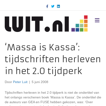
F
T
L
a
w
i
c
i
n
e
t
k
b
t
e
M
o
e
d
E
o
r
i
N
k
n
U
‘Massa is Kassa’:
tijdschriften herleven
in het 2.0 tijdperk
Door
Peter Luit
|
5 juni 2008
Tijdschriften herleven in het 2.0 tijdperk is niet de ondertitel van
het onlangs verschenen boek ‘Massa is Kassa’. De ondertitel die
de auteurs van GEA en FUSE hebben gekozen, was: ‘Over