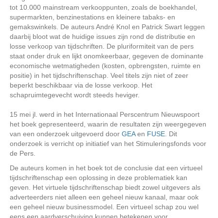
tot 10.000 mainstream verkooppunten, zoals de boekhandel,
supermarkten, benzinestations en kleinere tabaks- en
gemakswinkels. De auteurs André Knol en Patrick Swart leggen
daarbij bloot wat de huidige issues zijn rond de distributie en
losse verkoop van tijdschriften. De pluriformiteit van de pers
staat onder druk en lijkt onomkeerbaar, gegeven de dominante
economische wetmatigheden (kosten, opbrengsten, ruimte en
positie) in het tijdschriftenschap. Veel titels zijn niet of zeer
beperkt beschikbaar via de losse verkoop. Het
schapruimtegevecht wordt steeds heviger.
15 mei jl. werd in het Internationaal Perscentrum Nieuwspoort
het boek gepresenteerd, waarin de resultaten zijn weergegeven
van een onderzoek uitgevoerd door
GEA
en
FUSE
. Dit
onderzoek is verricht op initiatief van het Stimuleringsfonds voor
de Pers.
De auteurs komen in het boek tot de conclusie dat een virtueel
tijdschriftenschap een oplossing in deze problematiek kan
geven. Het virtuele tijdschriftenschap biedt zowel uitgevers als
adverteerders niet alleen een geheel nieuw kanaal, maar ook
een geheel nieuw businessmodel. Een virtueel schap zou wel
eens een aardverschuiving kunnen betekenen voor