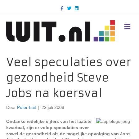
F
T
L
a
w
i
c
i
n
e
t
k
b
t
e
M
o
e
d
E
o
r
i
N
k
n
U
Veel speculaties over
gezondheid Steve
Jobs na koersval
Door
Peter Luit
|
22 juli 2008
Ondanks redelijke cijfers van het laatste
kwartaal, zijn er volop speculaties over
zowel de gezondheid als de mogelijke opvolging van Jobs.