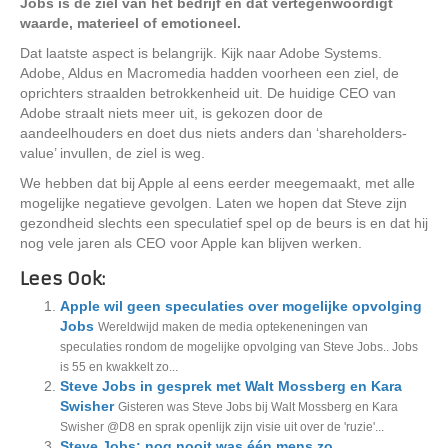
Jobs is de ziel van het bedrijf en dat vertegenwoordigt
waarde, materieel of emotioneel.
Dat laatste aspect is belangrijk. Kijk naar Adobe Systems.
Adobe, Aldus en Macromedia hadden voorheen een ziel, de
oprichters straalden betrokkenheid uit. De huidige CEO van
Adobe straalt niets meer uit, is gekozen door de
aandeelhouders en doet dus niets anders dan ‘shareholders-
value’ invullen, de ziel is weg.
We hebben dat bij Apple al eens eerder meegemaakt, met alle
mogelijke negatieve gevolgen. Laten we hopen dat Steve zijn
gezondheid slechts een speculatief spel op de beurs is en dat hij
nog vele jaren als CEO voor Apple kan blijven werken.
Lees Ook:
Apple wil geen speculaties over mogelijke opvolging
Jobs
Wereldwijd maken de media optekeneningen van
speculaties rondom de mogelijke opvolging van Steve Jobs.. Jobs
is 55 en kwakkelt zo...
Steve Jobs in gesprek met Walt Mossberg en Kara
Swisher
Gisteren was Steve Jobs bij Walt Mossberg en Kara
Swisher @D8 en sprak openlijk zijn visie uit over de 'ruzie'...
Steve Jobs: nog nooit was één mens zo