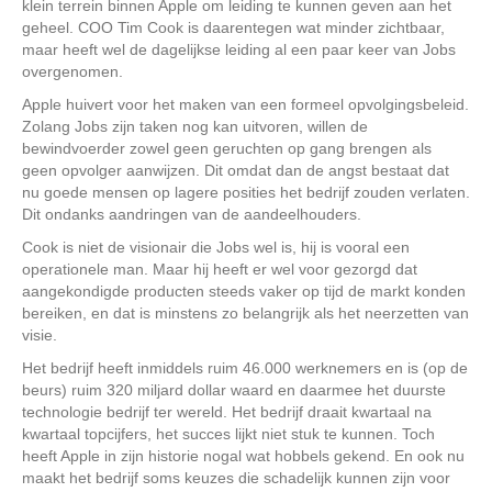
klein terrein binnen Apple om leiding te kunnen geven aan het
geheel. COO Tim Cook is daarentegen wat minder zichtbaar,
maar heeft wel de dagelijkse leiding al een paar keer van Jobs
overgenomen.
Apple huivert voor het maken van een formeel opvolgingsbeleid.
Zolang Jobs zijn taken nog kan uitvoren, willen de
bewindvoerder zowel geen geruchten op gang brengen als
geen opvolger aanwijzen. Dit omdat dan de angst bestaat dat
nu goede mensen op lagere posities het bedrijf zouden verlaten.
Dit ondanks aandringen van de aandeelhouders.
Cook is niet de visionair die Jobs wel is, hij is vooral een
operationele man. Maar hij heeft er wel voor gezorgd dat
aangekondigde producten steeds vaker op tijd de markt konden
bereiken, en dat is minstens zo belangrijk als het neerzetten van
visie.
Het bedrijf heeft inmiddels ruim 46.000 werknemers en is (op de
beurs) ruim 320 miljard dollar waard en daarmee het duurste
technologie bedrijf ter wereld. Het bedrijf draait kwartaal na
kwartaal topcijfers, het succes lijkt niet stuk te kunnen. Toch
heeft Apple in zijn historie nogal wat hobbels gekend. En ook nu
maakt het bedrijf soms keuzes die schadelijk kunnen zijn voor