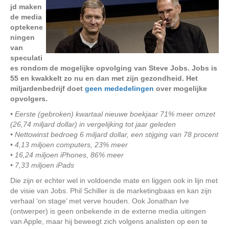
jd maken
de media
optekene
ningen
van
speculati
es rondom de mogelijke opvolging van Steve Jobs. Jobs is
55 en kwakkelt zo nu en dan met zijn gezondheid. Het
miljardenbedrijf doet
geen mededelingen
over mogelijke
opvolgers.
• Eerste (gebroken) kwartaal nieuwe boekjaar 71% meer omzet
(26,74 miljard dollar) in vergelijking tot jaar geleden
• Nettowinst bedroeg 6 miljard dollar, een stijging van 78 procent
• 4,13 miljoen computers, 23% meer
• 16,24 miljoen iPhones, 86% meer
• 7,33 miljoen iPads
Die zijn er echter wel in voldoende mate en liggen ook in lijn met
de visie van Jobs. Phil Schiller is de marketingbaas en kan zijn
verhaal ‘on stage’ met verve houden. Ook Jonathan Ive
(ontwerper) is geen onbekende in de externe media uitingen
van Apple, maar hij beweegt zich volgens analisten op een te