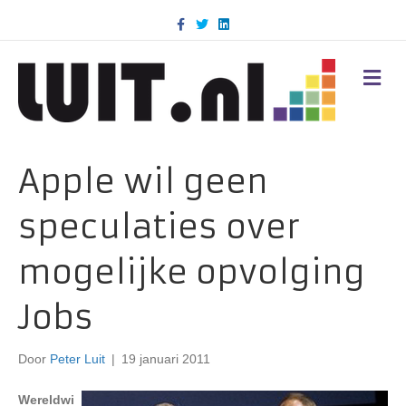
F
T
L
a
w
i
c
i
n
e
t
k
b
t
e
M
o
e
d
E
o
r
i
N
k
n
U
Apple wil geen
speculaties over
mogelijke opvolging
Jobs
Door
Peter Luit
|
19 januari 2011
Wereldwi