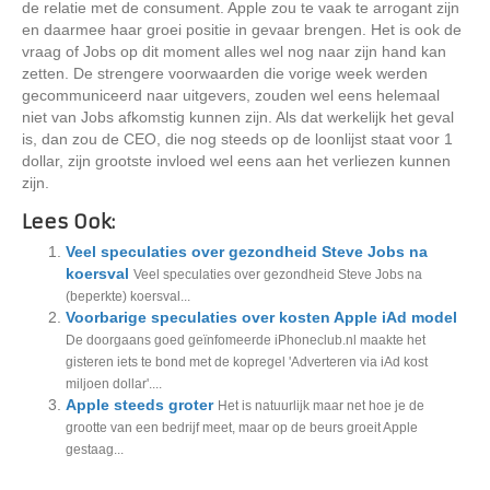
de relatie met de consument. Apple zou te vaak te arrogant zijn
en daarmee haar groei positie in gevaar brengen. Het is ook de
vraag of Jobs op dit moment alles wel nog naar zijn hand kan
zetten. De strengere voorwaarden die vorige week werden
gecommuniceerd naar uitgevers, zouden wel eens helemaal
niet van Jobs afkomstig kunnen zijn. Als dat werkelijk het geval
is, dan zou de CEO, die nog steeds op de loonlijst staat voor 1
dollar, zijn grootste invloed wel eens aan het verliezen kunnen
zijn.
Lees Ook:
Veel speculaties over gezondheid Steve Jobs na
koersval
Veel speculaties over gezondheid Steve Jobs na
(beperkte) koersval...
Voorbarige speculaties over kosten Apple iAd model
De doorgaans goed geïnfomeerde iPhoneclub.nl maakte het
gisteren iets te bond met de kopregel 'Adverteren via iAd kost
miljoen dollar'....
Apple steeds groter
Het is natuurlijk maar net hoe je de
grootte van een bedrijf meet, maar op de beurs groeit Apple
gestaag...