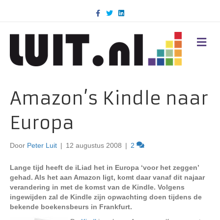
F
T
L
a
w
i
c
i
n
e
t
k
b
t
e
M
o
e
d
E
o
r
i
N
k
n
U
Amazon’s Kindle naar
Europa
Door
Peter Luit
|
12 augustus 2008
|
2
Lange tijd heeft de iLiad het in Europa ‘voor het zeggen’
gehad. Als het aan Amazon ligt, komt daar vanaf dit najaar
verandering in met de komst van de Kindle. Volgens
ingewijden zal de Kindle zijn opwachting doen tijdens de
bekende boekensbeurs in Frankfurt.