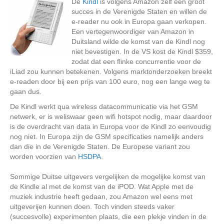
De
Kindl
is volgens Amazon zelf een groot
succes in de Verenigde Staten en willen de
e-reader nu ook in Europa gaan verkopen.
Een vertegenwoordiger van Amazon in
Duitsland wilde de komst van de Kindl nog
niet bevestigen. In de VS kost de Kindl $359,
zodat dat een flinke concurrentie voor de
iLiad zou kunnen betekenen. Volgens marktonderzoeken breekt
e-readen door bij een prijs van 100 euro, nog een lange weg te
gaan dus.
De Kindl werkt qua wireless datacommunicatie via het GSM
netwerk, er is weliswaar geen wifi hotspot nodig, maar daardoor
is de overdracht van data in Europa voor de Kindl zo eenvoudig
nog niet. In Europa zijn de GSM specificaties namelijk anders
dan die in de Verenigde Staten. De Europese variant zou
worden voorzien van
HSDPA
.
Sommige Duitse uitgevers vergelijken de mogelijke komst van
de Kindle al met de komst van de iPOD. Wat Apple met de
muziek industrie heeft gedaan, zou Amazon wel eens met
uitgeverijen kunnen doen. Toch vinden steeds vaker
(succesvolle) experimenten plaats, die een plekje vinden in de