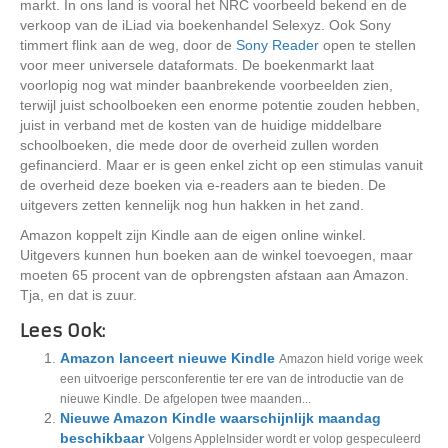
markt. In ons land is vooral het NRC voorbeeld bekend en de
verkoop van de iLiad via boekenhandel Selexyz. Ook Sony
timmert flink aan de weg, door de
Sony Reader
open te stellen
voor meer universele dataformats. De boekenmarkt laat
voorlopig nog wat minder baanbrekende voorbeelden zien,
terwijl juist schoolboeken een enorme potentie zouden hebben,
juist in verband met de kosten van de huidige middelbare
schoolboeken, die mede door de overheid zullen worden
gefinancierd. Maar er is geen enkel zicht op een stimulas vanuit
de overheid deze boeken via e-readers aan te bieden. De
uitgevers zetten kennelijk nog hun hakken in het zand.
Amazon koppelt zijn Kindle aan de eigen online winkel.
Uitgevers kunnen hun boeken aan de winkel toevoegen, maar
moeten 65 procent van de opbrengsten afstaan aan Amazon.
Tja, en dat is zuur.
Lees Ook:
Amazon lanceert nieuwe Kindle
Amazon hield vorige week
een uitvoerige persconferentie ter ere van de introductie van de
nieuwe Kindle. De afgelopen twee maanden...
Nieuwe Amazon Kindle waarschijnlijk maandag
beschikbaar
Volgens AppleInsider wordt er volop gespeculeerd