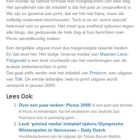
Een krantje op tabloid formaat met hoogtepunten van elke dag.
Het opvallende van dit initiatief is dat het juist zo onopvallend is.
We zijn zo gewend aan print, dat we het niet bijna, maar als
volledig ouderwets beschouwen. Toch is zo en ‘event special’
helemaal niet zo gewoon. Het moet qua snelheid opboxen tegen
alle blogs, die gedurende de hele dag al hun berichten over
Picnic wereldkundig maken.
Een dergelijke uitgave moet dus toegevoegde waarde bieden.
En dat doet het. Het stukje ‘reverse media’ van
Maarten Lenz-
Fitzgerald
is een leuk voorbeeld van het overbrengen van de
leukste twitterberichten in print.
Dat gaat zelfs verder met het initiatief van
Prntscrn
, een uitgave
van
Tolk
. De eerste letterlijke ‘web-to-print’ uitgave wordt
verwacht in januari 2009.
Lees Ook:
Over een paar weken: Picnic 2008
Al een paar jaar bezoek
ik Picnic in Amsterdam. Na het verdwijnen van Seybold San
Francisco was er jarenlang geen...
Leuk ‘printed media’ initiatief tijdens Olympische
Winterspelen in Vancouver – Daily Dutch
Hoofdredacteuren van de uitgave zijn Tobias Bos en Mathijs