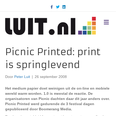
F
T
L
a
w
i
c
i
n
e
t
k
b
t
e
M
o
e
d
E
o
r
i
N
k
n
U
Picnic Printed: print
is springlevend
Door
Peter Luit
|
26 september 2008
Het medium papier doet weinigen uit de on-line en mobiele
wereld warm worden. 1.0 is meestal de reactie. De
organisatoren van Picnic dachten daar dit jaar anders over.
Picnic Printed werd gedurende de 3 festival dagen
gepubliceerd door Boomerang Media.