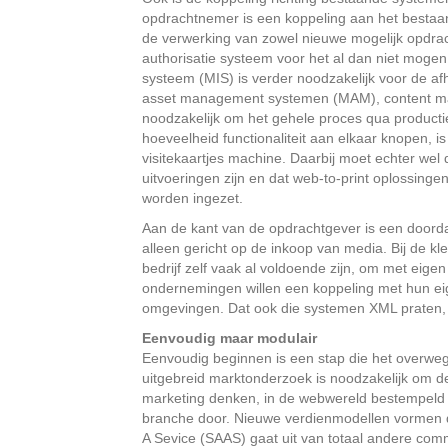
opdrachtnemer is een koppeling aan het besta
de verwerking van zowel nieuwe mogelijk opdra
authorisatie systeem voor het al dan niet moge
systeem (MIS) is verder noodzakelijk voor de af
asset management systemen (MAM), content m
noodzakelijk om het gehele proces qua productie
hoeveelheid functionaliteit aan elkaar knopen, i
visitekaartjes machine. Daarbij moet echter wel
uitvoeringen zijn en dat web-to-print oplossinge
worden ingezet.
Aan de kant van de opdrachtgever is een doordac
alleen gericht op de inkoop van media. Bij de kl
bedrijf zelf vaak al voldoende zijn, om met eig
ondernemingen willen een koppeling met hun ei
omgevingen. Dat ook die systemen XML praten, i
Eenvoudig maar modulair
Eenvoudig beginnen is een stap die het overweg
uitgebreid marktonderzoek is noodzakelijk om de
marketing denken, in de webwereld bestempeld a
branche door. Nieuwe verdienmodellen vormen de
A Sevice (SAAS) gaat uit van totaal andere commer