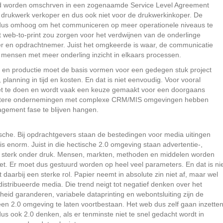
ed worden omschrven in een zogenaamde Service Level Agreement
drukwerk verkoper en dus ook niet voor de drukwerkinkoper. De
 dus omhoog om het communiceren op meer operationele niveaus te
t web-to-print zou zorgen voor het verdwijnen van de onderlinge
 en opdrachtnemer. Juist het omgkeerde is waar, de communicatie
 mensen met meer onderling inzicht in elkaars processen.
 en productie moet de basis vormen voor een gedegen stuk project
planning in tijd en kosten. En dat is niet eenvoudig. Voor vooral
a niet te doen en wordt vaak een keuze gemaakt voor een doorgaans
. Grotere ondernemingen met complexe CRM/MIS omgevingen hebben
agement fase te blijven hangen.
ische. Bij opdrachtgevers staan de bestedingen voor media uitingen
s enorm. Juist in die hectische 2.0 omgeving staan advertentie-,
en sterk onder druk. Mensen, markten, methoden en middelen worden
et. Er moet dus gestuurd worden op heel veel parameters. En dat is ni
aarbij een sterke rol. Papier neemt in absolute zin niet af, maar wel
gedistribueerde media. Die trend neigt tot negatief denken over het
id garanderen, variabele dataprinting en webontsluiting zijn de
n 2.0 omgeving te laten voortbestaan. Het web dus zelf gaan inzette
us ook 2.0 denken, als er tenminste niet te snel gedacht wordt in