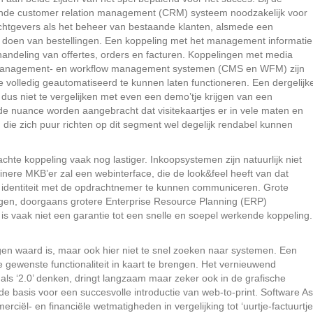
ande customer relation management (CRM) systeem noodzakelijk voor
chtgevers als het beheer van bestaande klanten, alsmede een
n doen van bestellingen. Een koppeling met het management informatie
handeling van offertes, orders en facturen. Koppelingen met media
anagement- en workflow management systemen (CMS en WFM) zijn
 volledig geautomatiseerd te kunnen laten functioneren. Een dergelijk
s dus niet te vergelijken met even een demo’tje krijgen van een
 de nuance worden aangebracht dat visitekaartjes er in vele maten en
n die zich puur richten op dit segment wel degelijk rendabel kunnen
hte koppeling vaak nog lastiger. Inkoopsystemen zijn natuurlijk niet
einere MKB’er zal een webinterface, die de look&feel heeft van dat
en identiteit met de opdrachtnemer te kunnen communiceren. Grote
gen, doorgaans grotere Enterprise Resource Planning (ERP)
s vaak niet een garantie tot een snelle en soepel werkende koppeling.
en waard is, maar ook hier niet te snel zoeken naar systemen. Een
 gewenste functionaliteit in kaart te brengen. Het vernieuwend
ls ‘2.0’ denken, dringt langzaam maar zeker ook in de grafische
 basis voor een succesvolle introductie van web-to-print. Software As
ciël- en financiële wetmatigheden in vergelijking tot ‘uurtje-factuurtje