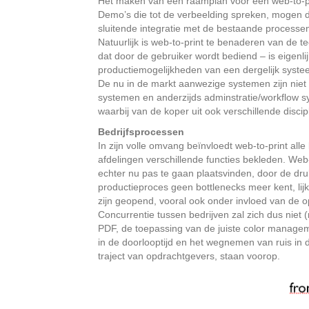
Het maken van een raamplan voor een web-to-pri
Demo’s die tot de verbeelding spreken, mogen d
sluitende integratie met de bestaande processen
Natuurlijk is web-to-print te benaderen van de t
dat door de gebruiker wordt bediend – is eigenlij
productiemogelijkheden van een dergelijk syste
De nu in de markt aanwezige systemen zijn niet z
systemen en anderzijds adminstratie/workflow s
waarbij van de koper uit ook verschillende discip
Bedrijfsprocessen
In zijn volle omvang beïnvloedt web-to-print al
afdelingen verschillende functies bekleden. Web-to
echter nu pas te gaan plaatsvinden, door de druk 
productieproces geen bottlenecks meer kent, lij
zijn geopend, vooral ook onder invloed van de 
Concurrentie tussen bedrijven zal zich dus niet
PDF, de toepassing van de juiste color managem
in de doorlooptijd en het wegnemen van ruis in 
traject van opdrachtgevers, staan voorop.