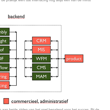
 aan beide zijden van het spel bepalend voor het succes. Bij de