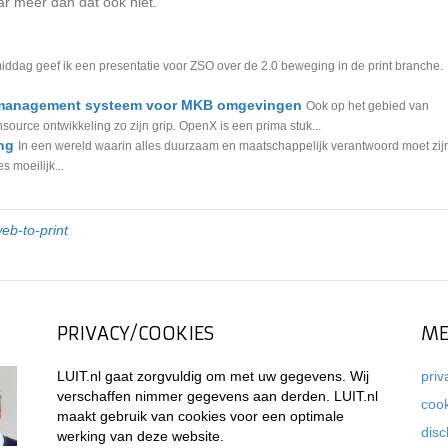
maar meer dan dat ook niet.
ddag geef ik een presentatie voor ZSO over de 2.0 beweging in de print branche.
 management systeem voor MKB omgevingen
Ook op het gebied van
urce ontwikkeling zo zijn grip. OpenX is een prima stuk...
ng
In een wereld waarin alles duurzaam en maatschappelijk verantwoord moet zij
 moeilijk...
eb-to-print
PRIVACY/COOKIES
ME
LUIT.nl gaat zorgvuldig om met uw gegevens. Wij
priv
verschaffen nimmer gegevens aan derden. LUIT.nl
coo
maakt gebruik van cookies voor een optimale
disc
werking van deze website.