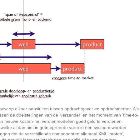
auw op elkaar aansluiten tussen opdrachtgever en opdrachtnemer. Als
ussen de doelstellingen van de ‘verzender’ en het moment van ‘time-to-
 van nieuwe kosten- en verdienmodellen goed geld te verdienen.
s, welke al dan niet in geïntegreerde vorm in één systeem worden
zeggen dat de verschillende componenten allemaal XML ‘praten’,
 praktijk leert dat interfacing nog altijd één van de minst