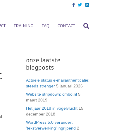
F
T
L
a
w
i
c
i
n
e
t
k
b
t
e
o
e
d
ECT
TRAINING
FAQ
CONTACT
o
r
i
k
n
onze laatste
blogposts
t
Actuele status e-mailauthenticatie:
steeds strenger
5 januari 2026
Website stripdown: cmbo.nl
5
maart 2019
Het jaar 2018 in vogelvlucht
15
december 2018
al
WordPress 5.0 verandert
’tekstverwerking’ ingrijpend
2