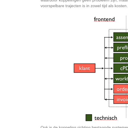
voorspelbare trajecten is in zowel tijd als kosten.
Ook is de koppeling richting bestaande systemen