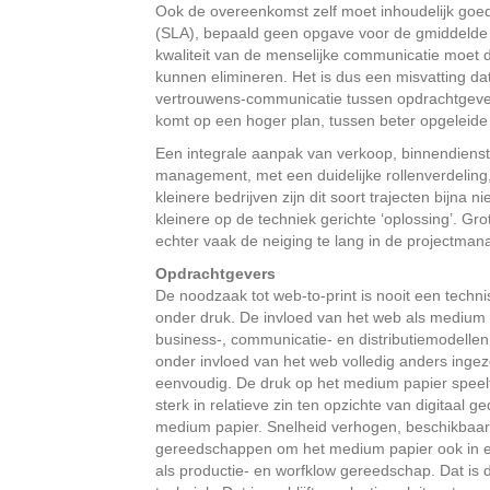
Ook de overeenkomst zelf moet inhoudelijk go
(SLA), bepaald geen opgave voor de gmiddelde 
kwaliteit van de menselijke communicatie moet
kunnen elimineren. Het is dus een misvatting da
vertrouwens-communicatie tussen opdrachtgever
komt op een hoger plan, tussen beter opgeleide
Een integrale aanpak van verkoop, binnendienst
management, met een duidelijke rollenverdeling, 
kleinere bedrijven zijn dit soort trajecten bijn
kleinere op de techniek gerichte ‘oplossing’
echter vaak de neiging te lang in de projectman
Opdrachtgevers
De noodzaak tot web-to-print is nooit een techn
onder druk. De invloed van het web als medium i
business-, communicatie- en distributiemodell
onder invloed van het web volledig anders ingez
eenvoudig. De druk op het medium papier speelt d
sterk in relatieve zin ten opzichte van digitaal 
medium papier. Snelheid verhogen, beschikbaarhe
gereedschappen om het medium papier ook in ee
als productie- en worfklow gereedschap. Dat is d