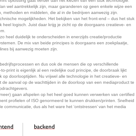
nt oplossing gaat verder dan het kiezen van een stuk technologie.
an wel aantrekkelijk zijn, maar garanderen op geen enkele wijze een
, methoden en middelen, die al in de bedrijven aanwezig zijn.
echnische mogelijkheden. Het bekijken van het front-end – dus het stuk
k heel logisch. Juist daar krijg je zicht op de doorgaans creatieve- en
em.
o heel duidelijk te onderscheiden in enerzijds creatie/productie
ystemen. De mix van beide principes is doorgaans een zoekplaatje,
lines bij aanwezig moeten zijn.
le bedrijfsprocessen en dus ook de mensen die op verschillende
-print is eigenlijk al een redelijke oud principe, de doorbraak lijkt
op doorlooptijden. Nu vrijwel alle technologie in het creatieve- en
kt de aanval op de wachttijden in de doorloop van een mediaproduct te
opdrachtgevers.
 (meer) gaan afspelen op het heel goed kunnen verwerken van certified
ent profielen of ISO genormeerd te kunnen drukken/printen. Snelheid
de communicatie, dus als het ware het ‘ontstressen’ van het media