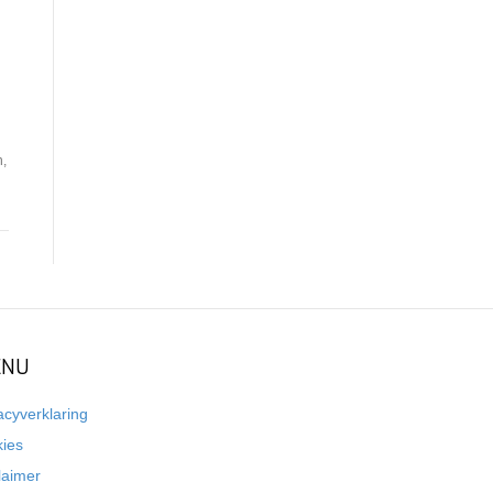
n,
NU
acyverklaring
kies
laimer