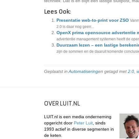
techniek. Dat is en blijft een lastige sluitpost, 
Lees Ook:
Presentatie web-to-print voor ZSO
Vanmi
2.0 is daar nog geen...
OpenX prima opensource advertentie
advertentie management systemen heeft de openso
Duurzaam lezen – een lastige berekeni
zijn de sommen en de daaruit komende conclusies
Geplaatst in
Automatisering
en getagd met
2.0
,
w
OVER LUIT.NL
LUIT.nl is een media onderneming
opgericht door
Peter Luit
, sinds
1993 actief in diverse segmenten in
de keten.