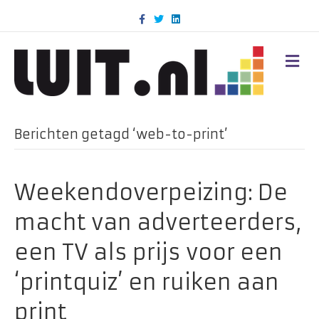
F
T
L
a
w
i
c
i
n
e
t
k
b
t
e
M
o
e
d
E
o
r
i
N
k
n
U
Berichten getagd ‘web-to-print’
Weekendoverpeizing: De
macht van adverteerders,
een TV als prijs voor een
‘printquiz’ en ruiken aan
print