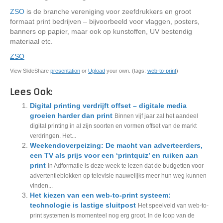
ZSO
is de branche vereniging voor zeefdrukkers en groot
formaat print bedrijven – bijvoorbeeld voor vlaggen, posters,
banners op papier, maar ook op kunstoffen, UV bestendig
materiaal etc.
ZSO
View SlideShare
presentation
or
Upload
your own. (tags:
web-to-print
)
Lees Ook:
Digital printing verdrijft offset – digitale media
groeien harder dan print
Binnen vijf jaar zal het aandeel
digital printing in al zijn soorten en vormen offset van de markt
verdringen. Het...
Weekendoverpeizing: De macht van adverteerders,
een TV als prijs voor een ‘printquiz’ en ruiken aan
print
In Adformatie is deze week te lezen dat de budgetten voor
advertentieblokken op televisie nauwelijks meer hun weg kunnen
vinden...
Het kiezen van een web-to-print systeem:
technologie is lastige sluitpost
Het speelveld van web-to-
print systemen is momenteel nog erg groot. In de loop van de