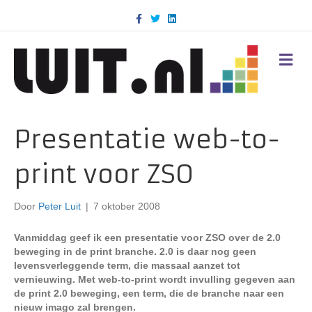
F
T
L
a
w
i
c
i
n
e
t
k
b
t
e
M
o
e
d
E
o
r
i
N
k
n
U
Presentatie web-to-
print voor ZSO
Door
Peter Luit
|
7 oktober 2008
Vanmiddag geef ik een presentatie voor ZSO over de 2.0
beweging in de print branche. 2.0 is daar nog geen
levensverleggende term, die massaal aanzet tot
vernieuwing. Met web-to-print wordt invulling gegeven aan
de print 2.0 beweging, een term, die de branche naar een
nieuw imago zal brengen.