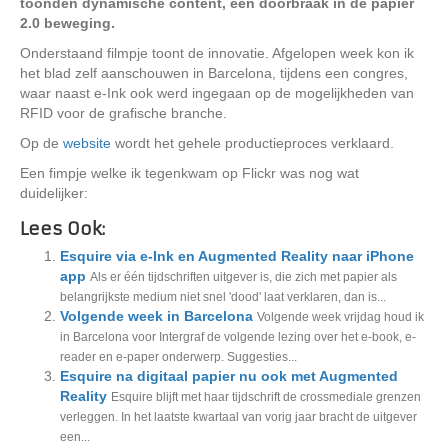
toonden dynamische content, een doorbraak in de papier
2.0 beweging.
Onderstaand filmpje toont de innovatie. Afgelopen week kon ik
het blad zelf aanschouwen in Barcelona, tijdens een congres,
waar naast e-Ink ook werd ingegaan op de mogelijkheden van
RFID voor de grafische branche.
Op de
website
wordt het gehele productieproces verklaard.
Een fimpje welke ik tegenkwam op Flickr was nog wat
duidelijker:
Lees Ook:
Esquire via e-Ink en Augmented Reality naar iPhone
app
Als er één tijdschriften uitgever is, die zich met papier als
belangrijkste medium niet snel 'dood' laat verklaren, dan is...
Volgende week in Barcelona
Volgende week vrijdag houd ik
in Barcelona voor Intergraf de volgende lezing over het e-book, e-
reader en e-paper onderwerp. Suggesties...
Esquire na digitaal papier nu ook met Augmented
Reality
Esquire blijft met haar tijdschrift de crossmediale grenzen
verleggen. In het laatste kwartaal van vorig jaar bracht de uitgever
een...