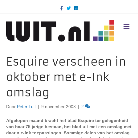
F
T
L
a
w
i
c
i
n
e
t
k
b
t
e
M
o
e
d
E
o
r
i
N
k
n
U
Esquire verscheen in
oktober met e-Ink
omslag
Door
Peter Luit
|
9 november 2008
|
2
Afgelopen maand bracht het blad Esquire ter gelegenheid
van haar 75 jarige bestaan, het blad uit met een omslag met
daarin e-Ink toepassingen. Sommige delen van het omslag