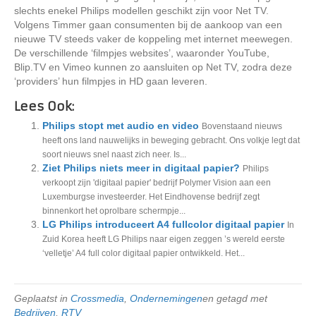
slechts enekel Philips modellen geschikt zijn voor Net TV.
Volgens Timmer gaan consumenten bij de aankoop van een
nieuwe TV steeds vaker de koppeling met internet meewegen.
De verschillende ‘filmpjes websites’, waaronder YouTube,
Blip.TV en Vimeo kunnen zo aansluiten op Net TV, zodra deze
‘providers’ hun filmpjes in HD gaan leveren.
Lees Ook:
Philips stopt met audio en video
Bovenstaand nieuws
heeft ons land nauwelijks in beweging gebracht. Ons volkje legt dat
soort nieuws snel naast zich neer. Is...
Ziet Philips niets meer in digitaal papier?
Philips
verkoopt zijn 'digitaal papier' bedrijf Polymer Vision aan een
Luxemburgse investeerder. Het Eindhovense bedrijf zegt
binnenkort het oprolbare schermpje...
LG Philips introduceert A4 fullcolor digitaal papier
In
Zuid Korea heeft LG Philips naar eigen zeggen ’s wereld eerste
‘velletje’ A4 full color digitaal papier ontwikkeld. Het...
Geplaatst in
Crossmedia
,
Ondernemingen
en getagd met
Bedrijven
,
RTV