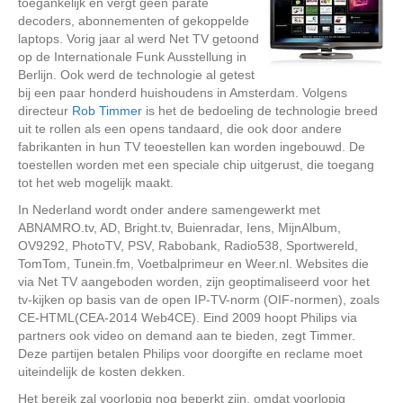
toegankelijk en vergt geen parate
decoders, abonnementen of gekoppelde
laptops. Vorig jaar al werd Net TV getoond
op de Internationale Funk Ausstellung in
Berlijn. Ook werd de technologie al getest
bij een paar honderd huishoudens in Amsterdam. Volgens
directeur
Rob Timmer
is het de bedoeling de technologie breed
uit te rollen als een opens tandaard, die ook door andere
fabrikanten in hun TV teoestellen kan worden ingebouwd. De
toestellen worden met een speciale chip uitgerust, die toegang
tot het web mogelijk maakt.
In Nederland wordt onder andere samengewerkt met
ABNAMRO.tv, AD, Bright.tv, Buienradar, Iens, MijnAlbum,
OV9292, PhotoTV, PSV, Rabobank, Radio538, Sportwereld,
TomTom, Tunein.fm, Voetbalprimeur en Weer.nl. Websites die
via Net TV aangeboden worden, zijn geoptimaliseerd voor het
tv-kijken op basis van de open IP-TV-norm (OIF-normen), zoals
CE-HTML(CEA-2014 Web4CE). Eind 2009 hoopt Philips via
partners ook video on demand aan te bieden, zegt Timmer.
Deze partijen betalen Philips voor doorgifte en reclame moet
uiteindelijk de kosten dekken.
Het bereik zal voorlopig nog beperkt zijn, omdat voorlopig