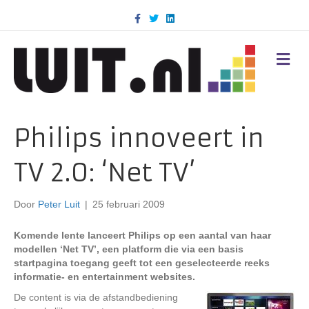
F
T
L
a
w
i
c
i
n
e
t
k
b
t
e
M
o
e
d
E
o
r
i
N
k
n
U
Philips innoveert in
TV 2.0: ‘Net TV’
Door
Peter Luit
|
25 februari 2009
Komende lente lanceert Philips op een aantal van haar
modellen ‘Net TV’, een platform die via een basis
startpagina toegang geeft tot een geselecteerde reeks
informatie- en entertainment websites.
De content is via de afstandbediening