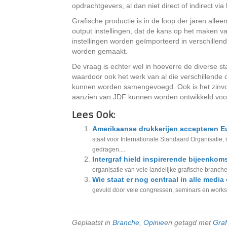
opdrachtgevers, al dan niet direct of indirect v
Grafische productie is in de loop der jaren al
output instellingen, dat de kans op het maken 
instellingen worden geïmporteerd in verschillen
worden gemaakt.
De vraag is echter wel in hoeverre de diverse 
waardoor ook het werk van al die verschillend
kunnen worden samengevoegd. Ook is het zinvol
aanzien van JDF kunnen worden ontwikkeld voor 
Lees Ook:
Amerikaanse drukkerijen accepteren 
staat voor Internationale Standaard Organisatie, 
gedragen....
Intergraf hield inspirerende bijeenkoms
organisatie van vele landelijke grafische branche
Wie staat er nog centraal in alle medi
gevuld door vele congressen, seminars en works
Geplaatst in
Branche
,
Opinie
en getagd met
Graf