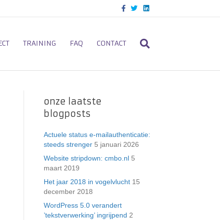
F
T
L
a
w
i
c
i
n
e
t
k
b
t
e
o
e
d
ECT
TRAINING
FAQ
CONTACT
o
r
i
k
n
onze laatste
blogposts
Actuele status e-mailauthenticatie:
steeds strenger
5 januari 2026
Website stripdown: cmbo.nl
5
maart 2019
Het jaar 2018 in vogelvlucht
15
december 2018
WordPress 5.0 verandert
’tekstverwerking’ ingrijpend
2