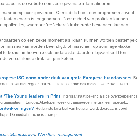
ia bureaus, is de website een zeer gewenste informatiebron.
leen maar complexer geworden. Gemiddels heeft een programma zoveel
van fouten enorm is toegenomen. Door middel van profielen kunnen
de applicaties, waardoor ’trefzekere’ drukgerede bestanden kunnen
standaarden op een zeker moment als ‘klaar’ kunnen worden bestempel
e commissies kan worden beëindigd, of misschien op sommige vlakken
 te bezien in hoeverre ook andere standaarden, bijvoorbeeld ten
de verschillende druk- en printketens.
Europese ISO norm onder druk van grote Europese brandowners
IS
maar dat wil niet zeggen dat elk initiatief daartoe ook meteen wereldwijd wordt
t ‘The Young leaders in Print’
Intergraf staat bekend als de overkoepelend
organisaties in Europa. Afgelopen week organiseerde Intergraf een 'special...
a ontwikkelingen?
Het laatste kwartaal van het jaar wordt doorgaans goed
hops. De mediabranche is daarop...
isch
,
Standaarden
,
Workflow management