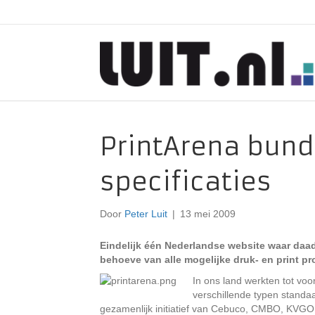
PrintArena bunde
specificaties
Door
Peter Luit
|
13 mei 2009
Eindelijk één Nederlandse website waar daad
behoeve van alle mogelijke druk- en print pr
In ons land werkten tot voo
verschillende typen standaa
gezamenlijk initiatief van Cebuco, CMBO, KVGO,