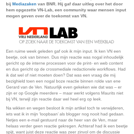
bij
Mediazaken
van BNR. Hij gaf daar uitleg over het door
hem opgezette VN-Lab, een community waar mensen input
mogen geven over de toekomst van VN.
Een ruime week geleden gaf ook ik mijn input. Ik ken VN een
beetje, ook van binnen. Dus mijn reactie was nogal inhoudelijk
gericht op de interne processen voor de print- en web content
en dus gericht op de crossmediale redactionele workflows. Had
ik dat wel of niet moeten doen? Dat was een vraag die mij
bezighield toen een nogal boze reactie binnen rolde van ene
Gerard van de Ven. Natuurlijk even gekeken wie dat was – er
zijn er op Google meerdere – maar werkt volgens Maurits niet
bij VN, terwijl zijn reactie daar wel heel erg op leek.
Na wikken en wegen besloot ik mijn artikel toch te verwijderen,
iets wat ik in mijn ‘loopbaan’ als blogger nog nooit had gedaan.
Netjes een e-mail gestuurd naar de heer van de Ven, maar
helaas verder geen reactie gekregen. Achteraf had ik een beetje
spijt, want juist deze reactie was zeer zinvol om de discussie