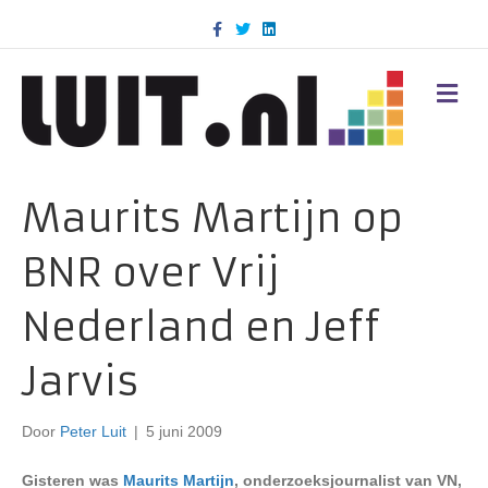
F
T
L
a
w
i
c
i
n
e
t
k
b
t
e
M
o
e
d
E
o
r
i
N
k
n
U
Maurits Martijn op
BNR over Vrij
Nederland en Jeff
Jarvis
Door
Peter Luit
|
5 juni 2009
Gisteren was
Maurits Martijn
, onderzoeksjournalist van VN,