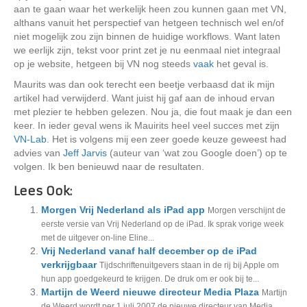
aan te gaan waar het werkelijk heen zou kunnen gaan met VN,
althans vanuit het perspectief van hetgeen technisch wel en/of
niet mogelijk zou zijn binnen de huidige workflows. Want laten
we eerlijk zijn, tekst voor print zet je nu eenmaal niet integraal
op je website, hetgeen bij VN nog steeds
vaak
het geval is.
Maurits was dan ook terecht een beetje verbaasd dat ik mijn
artikel had verwijderd. Want juist hij gaf aan de inhoud ervan
met plezier te hebben gelezen. Nou ja, die fout maak je dan een
keer. In ieder geval wens ik Mauirits heel veel succes met zijn
VN-Lab
. Het is volgens mij een zeer goede keuze geweest had
advies van
Jeff Jarvis
(auteur van ‘wat zou Google doen’) op te
volgen. Ik ben benieuwd naar de resultaten.
Lees Ook:
Morgen Vrij Nederland als iPad app
Morgen verschijnt de
eerste versie van Vrij Nederland op de iPad. Ik sprak vorige week
met de uitgever on-line Eline...
Vrij Nederland vanaf half december op de iPad
verkrijgbaar
Tijdschriftenuitgevers staan in de rij bij Apple om
hun app goedgekeurd te krijgen. De druk om er ook bij te...
Martijn de Weerd nieuwe directeur Media Plaza
Martijn
de Weerd wordt per 1 juli 2007 de nieuwe directeur van Media