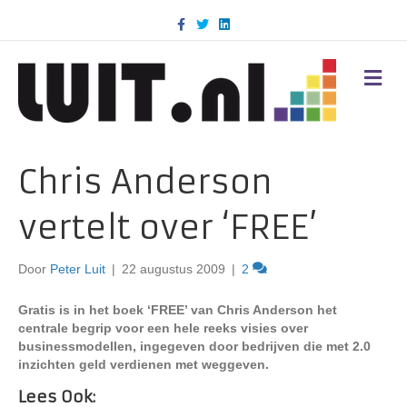
F
T
L
a
w
i
c
i
n
e
t
k
b
t
e
M
o
e
d
E
o
r
i
N
k
n
U
Chris Anderson
vertelt over ‘FREE’
Door
Peter Luit
|
22 augustus 2009
|
2
Gratis is in het boek ‘FREE’ van Chris Anderson het
centrale begrip voor een hele reeks visies over
businessmodellen, ingegeven door bedrijven die met 2.0
inzichten geld verdienen met weggeven.
Lees Ook: