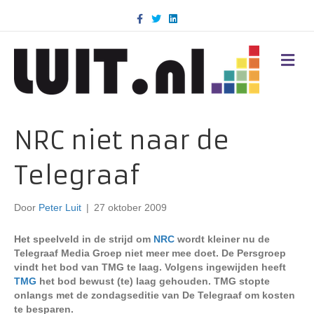
F
T
L
a
w
i
c
i
n
e
t
k
b
t
e
M
o
e
d
E
o
r
i
N
k
n
U
NRC niet naar de
Telegraaf
Door
Peter Luit
|
27 oktober 2009
Het speelveld in de strijd om
NRC
wordt kleiner nu de
Telegraaf Media Groep niet meer mee doet. De Persgroep
vindt het bod van TMG te laag. Volgens ingewijden heeft
TMG
het bod bewust (te) laag gehouden. TMG stopte
onlangs met de zondagseditie van De Telegraaf om kosten
te besparen.