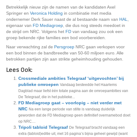
Betrekkelijk nieuw zijn de namen van de kandidaten Axel
Springer en
Veronica Holding
in combinatie met media
ondernemer Derk Sauer naast de al bestaande naam van
HAL
,
eigenaar van
FD Mediagroep
, die dus nog steeds meedoet in
de strijd om NRC. Volgens het
FD
van vandaag zou ook een
groep bekende rijke families een bod voorbereiden.
Naar verwachting zal de
Persgroep
NRC gaan verkopen voor
een bod binnen de bandbreedte van 50-60 miljoen euro. Alle
betrokken partijen zijn aan strikte geheimhouding gehouden.
Lees Ook:
Crossmediale ambities Telegraaf ‘uitgevochten’ bij
publieke omroepen
Vandaag besteedde het Haarlems
Dagblad maar liefst één totale pagina aan de omroepambities van
De Telegraaf, die in het publieke...
FD Mediagroep gaat – voorlopig – niet verder met
NRC
Na een lange periode van stilte is vandaag duidelijk
geworden dat de FD Mediagroep geen definitief overnamebod doet
op NRC....
Tripoli tabloid Telegraaf
De Telegraaf bracht vandaag een
extra (tabloid)editie uit, met 16 pagina’s bijna geheel gewijd (want