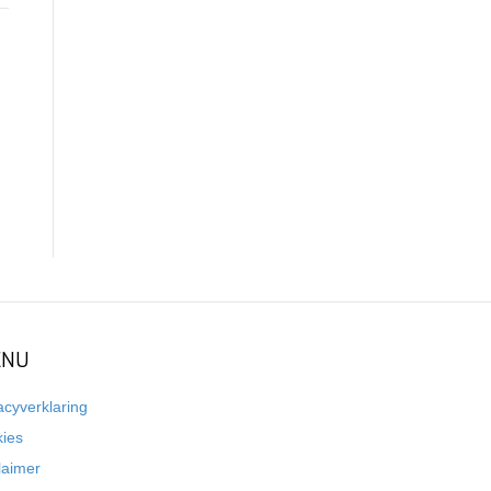
NU
acyverklaring
kies
laimer