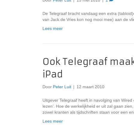
Door
Peter Luit
|
13 mei 2010
|
1
De Telegraaf bracht vandaag een extra (tabloid)ed
van Jack de Vries kon nog mooi mee) aan de vlie
Lees meer
Ook Telegraaf maak
iPad
Door
Peter Luit
|
12 maart 2010
Uitgever Telegraaf heeft in navolging van Wired e
lezen’. Hoe de werkelijkheid er uit zal gaan zien
zowel kranten als tijdschriften staan voor een e
Lees meer