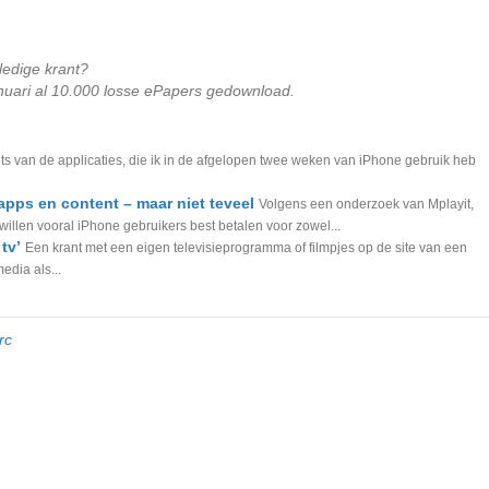
lledige krant?
nuari al 10.000 losse ePapers gedownload.
s van de applicaties, die ik in de afgelopen twee weken van iPhone gebruik heb
apps en content – maar niet teveel
Volgens een onderzoek van Mplayit,
illen vooral iPhone gebruikers best betalen voor zowel...
tv’
Een krant met een eigen televisieprogramma of filmpjes op de site van een
edia als...
rc