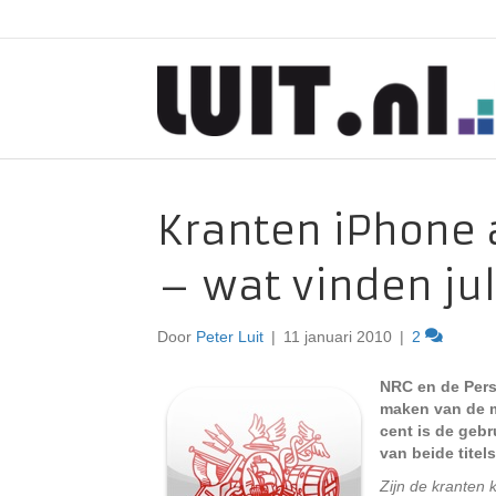
Kranten iPhone a
– wat vinden jul
Door
Peter Luit
|
11 januari 2010
|
2
NRC en de Pers
maken van de m
cent is de gebr
van beide titel
Zijn de kranten 