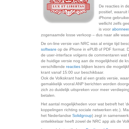
De reacties in d
positief, waaruit
iPhone gebruike
wellicht zelfs g
is voor
abonnee
zogenaamde losse verkoop – dus naar alle waars
De on-line versie van NRC was al enige tijd bes
software
op de iPhone in ePUB of PDF format. De
de user-interface volgens de commentaren wat be
de huidige versie nog aan de mogelijkheid de kra
verschillende
reacties
blijken lezers die mogelijkh
krant vanaf 15:00 uur beschikbaar.
Ook de Volkskrant had al een gratis versie, waa
gemakkelijk vooral ANP berichten worden doorgep
zich zo duidelijk uitspreken voor meer verdiepin
betalen.
Het aantal mogelijkheden voor wat betreft het ‘d
koppelingen richting sociale netwerken etc.). M
het Nederlandse
Solidgroup
) zegt in samenwerki
ontwikkelaar heeft zowel de NRC app als de Vol