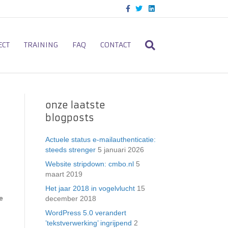
F
T
L
a
w
i
c
i
n
e
t
k
b
t
e
o
e
d
ECT
TRAINING
FAQ
CONTACT
o
r
i
k
n
onze laatste
blogposts
Actuele status e-mailauthenticatie:
steeds strenger
5 januari 2026
Website stripdown: cmbo.nl
5
maart 2019
Het jaar 2018 in vogelvlucht
15
e
december 2018
WordPress 5.0 verandert
’tekstverwerking’ ingrijpend
2