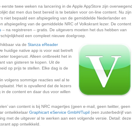
e eerste twee weken na lancering in de Apple AppStore zijn overwegen
 blijkt dat men dus best bereid is te betalen voor on-line content. Nu zijn
rs niet bepaald een afspiegeling van de gemiddelde Nederlander en
een afspiegeling van de gemiddelde NRC of Volkskrant lezer. De content
s
– na registreren – gratis. De uitgevers moeten het dus hebben van
chijnlijkheid een compleet nieuwe doelgroep.
chikbaar via de
Stanza eReader
 huidige native app is voor wat betreft
ter toegerust. Alleen ontbreekt het in
nt van gisteren te kopen. Uit de
eid op prijs te stellen. Elke dag is de
rin volgens sommige reacties wel al te
laatst. Het is opvallend dat de lezers
g in de content en daar dus voor willen
elen’ van content is bij NRC magertjes (geen e-mail, geen twitter, geen
aar ontwikkelaar
Graphicart eService GmbH/Tupil
(een zusterbedrijf van
ng met de uitgever al te werken aan een volgende versie. Detail: deze
ksrant app ontwikkeld.