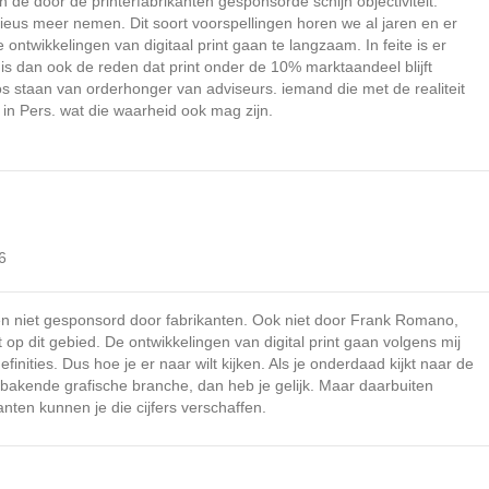
n de door de printerfabrikanten gesponsorde schijn objectiviteit.
ieus meer nemen. Dit soort voorspellingen horen we al jaren en er
ontwikkelingen van digitaal print gaan te langzaam. In feite is er
is dan ook de reden dat print onder de 10% marktaandeel blijft
los staan van orderhonger van adviseurs. iemand die met de realiteit
 in Pers. wat die waarheid ook mag zijn.
6
n niet gesponsord door fabrikanten. Ook niet door Frank Romano,
t op dit gebied. De ontwikkelingen van digital print gaan volgens mij
finities. Dus hoe je er naar wilt kijken. Als je onderdaad kijkt naar de
bakende grafische branche, dan heb je gelijk. Maar daarbuiten
nten kunnen je die cijfers verschaffen.