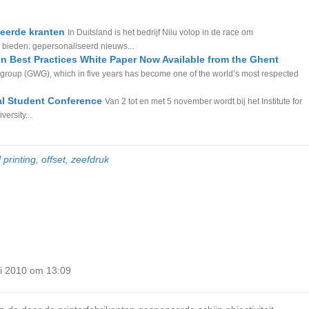
seerde kranten
In Duitsland is het bedrijf Niiu volop in de race om
 bieden: gepersonaliseerd nieuws...
on Best Practices White Paper Now Available from the Ghent
group (GWG), which in five years has become one of the world’s most respected
nal Student Conference
Van 2 tot en met 5 november wordt bij het Institute for
ersity...
l printing
,
offset
,
zeefdruk
ri 2010 om 13:09