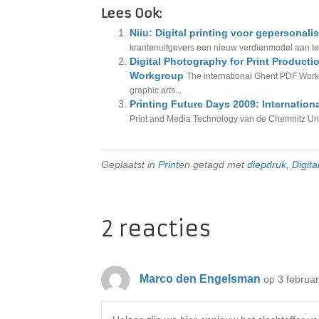
Lees Ook:
Niiu: Digital printing voor gepersonali
krantenuitgevers een nieuw verdienmodel aan te
Digital Photography for Print Producti
Workgroup
The international Ghent PDF Work
graphic arts...
Printing Future Days 2009: Internatio
Print and Media Technology van de Chemnitz Univ
Geplaatst in
Print
en getagd met
diepdruk
,
Digita
2 reacties
Marco den Engelsman
op 3 februa