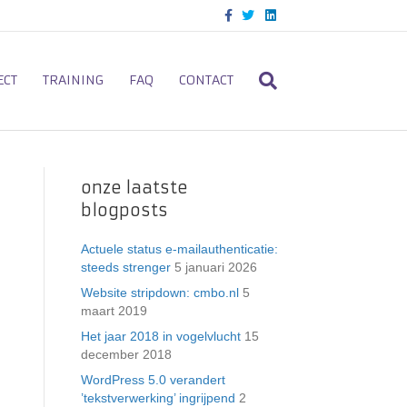
F
T
L
a
w
i
c
i
n
e
t
k
b
t
e
o
e
d
ECT
TRAINING
FAQ
CONTACT
o
r
i
k
n
onze laatste
blogposts
Actuele status e-mailauthenticatie:
steeds strenger
5 januari 2026
Website stripdown: cmbo.nl
5
maart 2019
Het jaar 2018 in vogelvlucht
15
december 2018
WordPress 5.0 verandert
’tekstverwerking’ ingrijpend
2