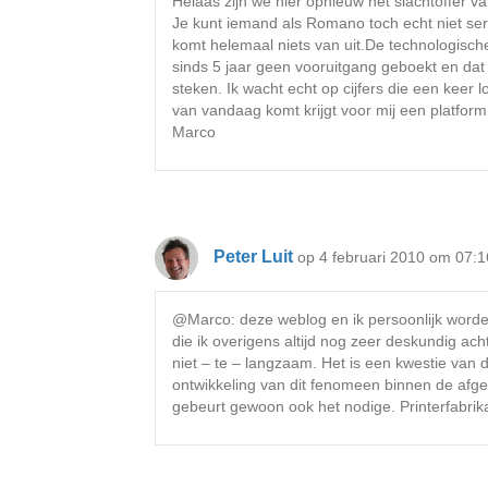
Helaas zijn we hier opnieuw het slachtoffer va
Je kunt iemand als Romano toch echt niet ser
komt helemaal niets van uit.De technologische 
sinds 5 jaar geen vooruitgang geboekt en dat 
steken. Ik wacht echt op cijfers die een keer 
van vandaag komt krijgt voor mij een platform
Marco
Peter Luit
op 4 februari 2010 om 07:1
@Marco: deze weblog en ik persoonlijk worde
die ik overigens altijd nog zeer deskundig ach
niet – te – langzaam. Het is een kwestie van de
ontwikkeling van dit fenomeen binnen de afge
gebeurt gewoon ook het nodige. Printerfabrika