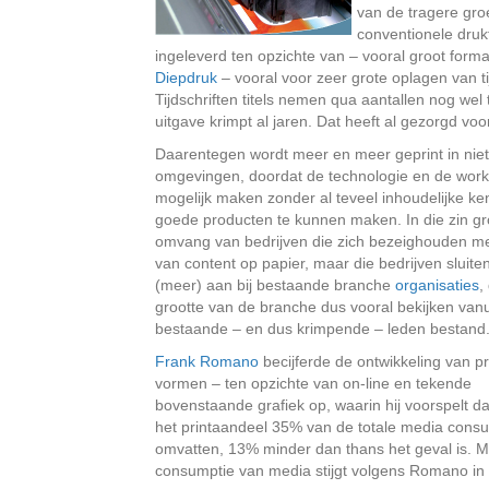
van de tragere gro
conventionele drukt
ingeleverd ten opzichte van – vooral groot forma
Diepdruk
– vooral voor zeer grote oplagen van tij
Tijdschriften titels nemen qua aantallen nog we
uitgave krimpt al jaren. Dat heeft al gezorgd vo
Daarentegen wordt meer en meer geprint in niet
omgevingen, doordat de technologie en de work
mogelijk maken zonder al teveel inhoudelijke ke
goede producten te kunnen maken. In die zin gr
omvang van bedrijven die zich bezeighouden me
van content op papier, maar die bedrijven sluiten
(meer) aan bij bestaande branche
organisaties
,
grootte van de branche dus vooral bekijken vanu
bestaande – en dus krimpende – leden bestand
Frank Romano
becijferde de ontwikkeling van pri
vormen – ten opzichte van on-line en tekende
bovenstaande grafiek op, waarin hij voorspelt da
het printaandeel 35% van de totale media consu
omvatten, 13% minder dan thans het geval is. M
consumptie van media stijgt volgens Romano in 