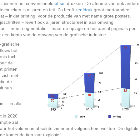
ei binnen het conventionele
offset
drukken. De afname van ook andere
echnieken is al jaren en feit. Zo heeft
zeefdruk
groot martaandeel
at – inkjet printing, voor de productie van met name grote posters.
dschriften – levert ook al jaren structureel in aan omvang.
l toe – meer segmentatie – maar de oplage en het aantal pagina’s per
or een krimp van de omvang van de grafische industrie.
-grafische
flows het
nnis toch
oeit de
t printen
 zich niet
 die de
it hun
.
nt – in alle
t in 2020
mptie zal
aar het volume in absolute zin neemt volgens hem wel toe. De digitale
de komende tien jaar explosief.