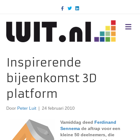
F
T
L
a
w
i
c
i
n
e
t
k
b
t
e
M
o
e
d
E
o
r
i
N
k
n
U
Inspirerende
bijeenkomst 3D
platform
Door
Peter Luit
|
24 februari 2010
Vamiddag deed
Ferdinand
Sennema
de aftrap voor een
kleine 50 deelnemers, die