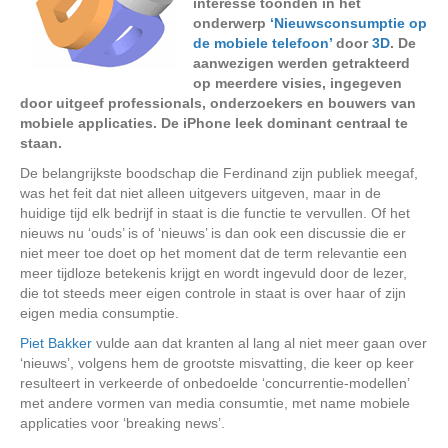
interesse toonden in het
onderwerp
‘Nieuwsconsumptie op
de mobiele telefoon’
door
3D
. De
aanwezigen werden getrakteerd
op meerdere visies, ingegeven
door uitgeef professionals, onderzoekers en bouwers van
mobiele applicaties. De iPhone leek dominant centraal te
staan.
De belangrijkste boodschap die Ferdinand zijn publiek meegaf,
was het feit dat niet alleen uitgevers uitgeven, maar in de
huidige tijd elk bedrijf in staat is die functie te vervullen. Of het
nieuws nu ‘ouds’ is of ‘nieuws’ is dan ook een discussie die er
niet meer toe doet op het moment dat de term relevantie een
meer tijdloze betekenis krijgt en wordt ingevuld door de lezer,
die tot steeds meer eigen controle in staat is over haar of zijn
eigen media consumptie.
Piet Bakker
vulde aan dat kranten al lang al niet meer gaan over
‘nieuws’, volgens hem de grootste misvatting, die keer op keer
resulteert in verkeerde of onbedoelde ‘concurrentie-modellen’
met andere vormen van media consumtie, met name mobiele
applicaties voor ‘breaking news’.