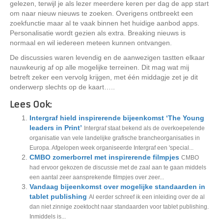
gelezen, terwijl je als lezer meerdere keren per dag de app start
om naar nieuw nieuws te zoeken. Overigens ontbreekt een
zoekfunctie maar al te vaak binnen het huidige aanbod apps.
Personalisatie wordt gezien als extra. Breaking nieuws is
normaal en wil iedereen meteen kunnen ontvangen.
De discussies waren levendig en de aanwezigen tastten elkaar
nauwkeurig af op alle mogelijke terreinen. Dit mag wat mij
betreft zeker een vervolg krijgen, met één middagje zet je dit
onderwerp slechts op de kaart…..
Lees Ook:
Intergraf hield inspirerende bijeenkomst ‘The Young
leaders in Print’
Intergraf staat bekend als de overkoepelende
organisatie van vele landelijke grafische brancheorganisaties in
Europa. Afgelopen week organiseerde Intergraf een 'special...
CMBO zomerborrel met inspirerende filmpjes
CMBO
had ervoor gekozen de discussie met de zaal aan te gaan middels
een aantal zeer aansprekende filmpjes over zeer...
Vandaag bijeenkomst over mogelijke standaarden in
tablet publishing
Al eerder schreef ik een inleiding over de al
dan niet zinnige zoektocht naar standaarden voor tablet publishing.
Inmiddels is...