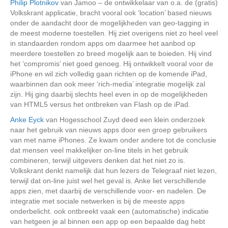
Philip Plotnikov
van Jamoo – de ontwikkelaar van o.a. de (gratis)
Volkskrant applicatie, bracht vooral ook ‘location’ based nieuws
onder de aandacht door de mogelijkheden van geo-tagging in
de meest moderne toestellen. Hij ziet overigens niet zo heel veel
in standaarden rondom apps om daarmee het aanbod op
meerdere toestellen zo breed mogelijk aan te boieden. Hij vind
het ‘compromis’ niet goed genoeg. Hij ontwikkelt vooral voor de
iPhone en wil zich volledig gaan richten op de komende iPad,
waarbinnen dan ook meer ‘rich-media’ integratie mogelijk zal
zijn. Hij ging daarbij slechts heel even in op de mogelijkheden
van HTML5 versus het ontbreken van Flash op de iPad.
Anke Eyck
van Hogesschool Zuyd deed een klein onderzoek
naar het gebruik van nieuws apps door een groep gebruikers
van met name iPhones. Ze kwam onder andere tot de conclusie
dat mensen veel makkelijker on-line titels in het gebruik
combineren, terwijl uitgevers denken dat het niet zo is.
Volkskrant denkt namelijk dat hun lezers de Telegraaf niet lezen,
terwijl dat on-line juist wel het geval is. Anke liet verschillende
apps zien, met daarbij de verschillende voor- en nadelen. De
integratie met sociale netwerken is bij de meeste apps
onderbelicht. ook ontbreekt vaak een (automatische) indicatie
van hetgeen je al binnen een app op een bepaalde dag hebt