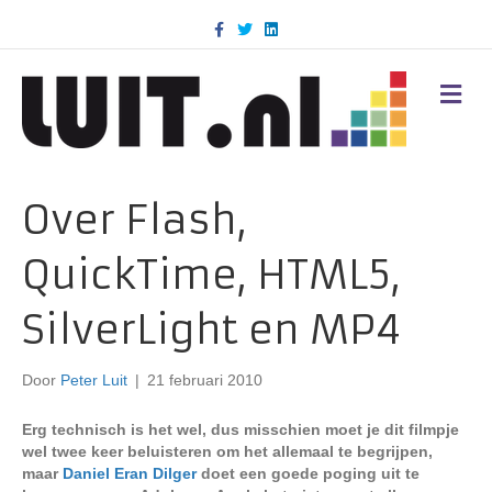
F
T
L
a
w
i
c
i
n
e
t
k
b
t
e
M
o
e
d
E
o
r
i
N
k
n
U
Over Flash,
QuickTime, HTML5,
SilverLight en MP4
Door
Peter Luit
|
21 februari 2010
Erg technisch is het wel, dus misschien moet je dit filmpje
wel twee keer beluisteren om het allemaal te begrijpen,
maar
Daniel Eran Dilger
doet een goede poging uit te