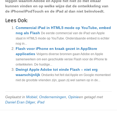
leggen waarom Adobe en Apple het niet zo met elkaar
kunnen vinden en op welke wijze dat de ontwikkeling van
de iPhone/iPodTouch en de iPad al dan niet beïnvloedt.
Lees Ook:
Commercial iPad in HTML5 mode op YouTube, embed
nog als Flash
De eerste commercial van de iPad van Apple
staat in HTML5 mode op YouTube. Onderstaande embed is echter
nog in...
Flash voor iPhone en kraak gezet in AppStore
applicaties
Volgens diverse bronnen gaan Adobe en Apple
samenwerken om een geschiukte versie Flash voor de iPhone te
ontwikkelen. De huidige...
Dwingt Apple Adobe tot einde Flash – niet erg
waarschijnlijk
Ondanks het feit dat Apple en Google momenteel
niet de grootste vrienden zijn, gaan zij wel samen op in de...
Geplaatst in
Mobiel
,
Ondernemingen
,
Opinie
en getagd met
Daniel Eran Dilger
,
iPad